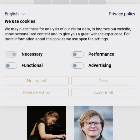
П
Р
С
Т
English
Privacy policy
We use cookies
У
Ф
Х
Ц
We may place these for analysis of our visitor data, to improve our website,
show personalised content and to give you a great website experience. For
more information about the cookies we use open the settings.
Ч
Ш
Щ
Ъ
Necessary
Performance
Ы
Ь
Э
Ю
Functional
Advertising
Я
No, adjust
Deny
Save selection
Accept all