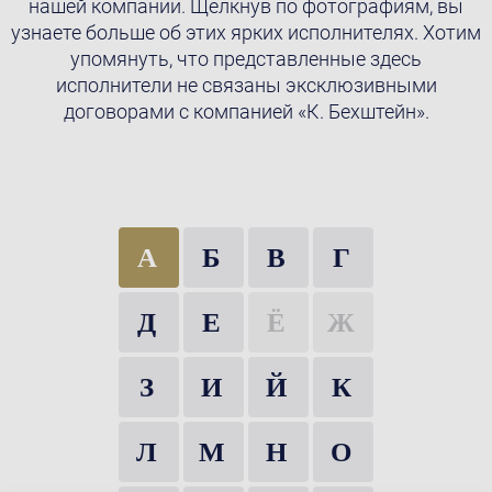
нашей компании. Щёлкнув по фотографиям, вы
узнаете больше об этих ярких исполнителях. Хотим
упомянуть, что представленные здесь
исполнители не связаны эксклюзивными
договорами с компанией «К. Бехштейн».
А
Б
В
Г
Д
Е
Ё
Ж
З
И
Й
К
Л
М
Н
О