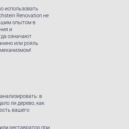
но использовать
stein Renovation не
ьшим опытом в
ния и
гда означают
анино или рояль
 механизмом!
анализировать: в
ало ли дерево, как
ность вашего
или реставратор при