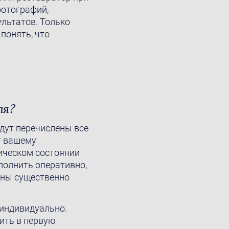
фотографий,
ультатов. Только
понять, что
ля?
удут перечислены все
т вашему
ническом состоянии
полнить оперативно,
бны существенно
 индивидуально.
ить в первую