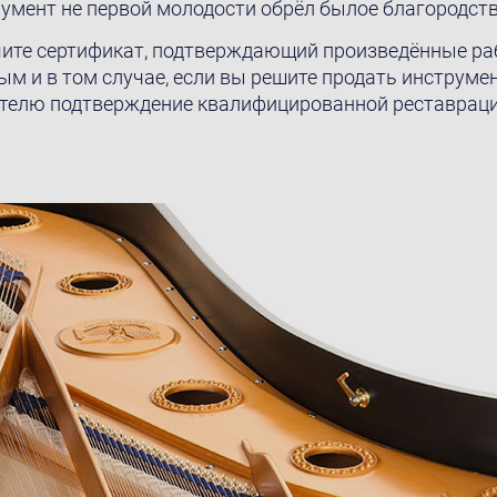
румент не первой молодости обрёл былое благородств
чите сертификат, подтверждающий произведённые раб
ым и в том случае, если вы решите продать инструме
ателю подтверждение квалифицированной реставраци