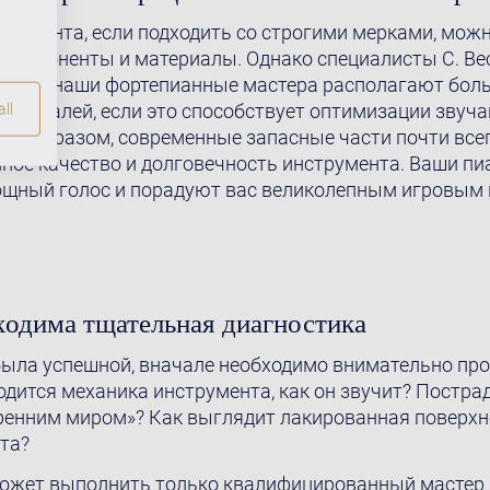
трумента, если подходить со строгими мерками, мож
компоненты и материалы. Однако специалисты C. Bech
 этом: наши фортепианные мастера располагают бол
х деталей, если это способствует оптимизации звуча
ll
ким образом, современные запасные части почти все
ное качество и долговечность инструмента. Ваши пи
ощный голос и порадуют вас великолепным игровым
ходима тщательная диагностика
ыла успешной, вначале необходимо внимательно про
дится механика инструмента, как он звучит? Пострад
тренним миром»? Как выглядит лакированная поверх
та?
ожет выполнить только квалифицированный мастер 