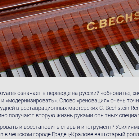
ovare» означает в переводе на русский «обновить», «
 и «модернизировать». Слово «реновация» очень точн
дней в реставрационных мастерских C. Bechstein Ren
ино получают вторую жизнь руками опытных специал
ровать и восстановить старый инструмент? Усилиями
ion в чешском городе Градец-Кралове ваш старый роя