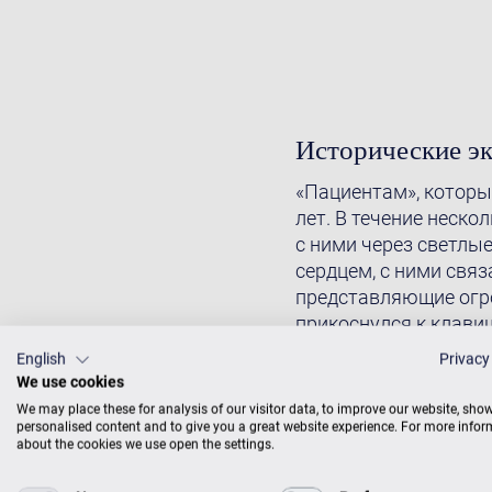
Исторические э
«Пациентам», которые
лет. В течение неск
с ними через светлы
сердцем, с ними свя
представляющие огро
прикоснулся к клавиш
наверняка был очаро
English
Privacy
We use cookies
We may place these for analysis of our visitor data, to improve our website, sho
personalised content and to give you a great website experience. For more info
about the cookies we use open the settings.
В чем разница м