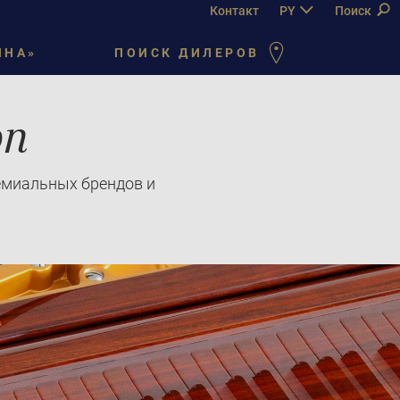
Контакт
PY
DE
Поиск
EN
FR
ЙНА»
ПОИСК ДИЛЕРОВ
on
емиальных брендов и