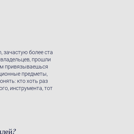
n, зачастую более ста
 владельцев, прошли
там привязываешься
кционные предметы,
нять: кто хоть раз
го, инструмента, тот
.
ялей?