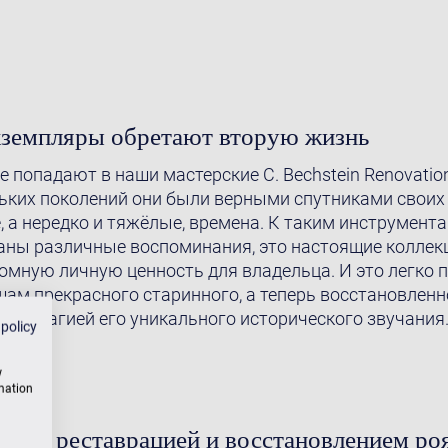
кземпляры обретают вторую жизнь
 попадают в наши мастерские C. Bechstein Renovatio
ольких поколений они были верными спутниками своих
е, а нередко и тяжёлые, времена. К таким инструмен
заны различные воспоминания, это настоящие колле
мную личную ценность для владельца. И это легко по
ам прекрасного старинного, а теперь восстановленно
ван магией его уникального исторического звучания
 policy
w
rmation
ежду реставрацией и восстановлением ро