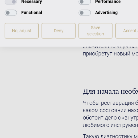
Necessary
Performance
При реставрации инс
Functional
Advertising
только исторические 
останавливаются на
Save
обновлении отдельны
No, adjust
Deny
Accept a
selection
звукоизвлечения. Та
значительно улучшен
приобретут новый м
Для начала необ
Чтобы реставрация б
каком состоянии нахо
обстоит дело с «вну
любимого инструмен
Такую диагностику м