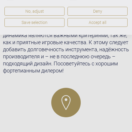
Oтличная инвестиция в будущее
No, adjust
Deny
Ваше пианино или рояль должны радовать вас
Save selection
Accept all
долгие годы. Качество звука, его тембр, объём и
динамика являются важными критериями, так же,
как и приятные игровые качества. К этому следует
добавить долговечность инструмента, надёжность
производителя и – не в последнюю очередь –
подходящий дизайн. Посоветуйтесь с хорошим
фортепианным дилером!