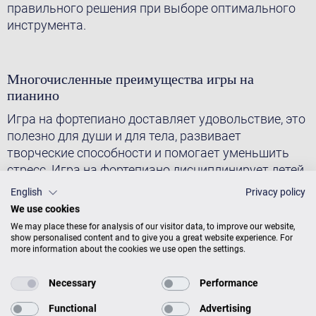
правильного решения при выборе оптимального
инструмента.
Многочисленные преимущества игры на
пианино
Игра на фортепиано доставляет удовольствие, это
полезно для души и для тела, развивает
творческие способности и помогает уменьшить
стресс. Игра на фортепиано дисциплинирует детей
и подростков, учёба начинает даваться им легче.
English
Privacy policy
Тренировка пальцев, как доказали учёные,
We use cookies
положительно сказывается на работе мозга.
We may place these for analysis of our visitor data, to improve our website,
Кстати, это относится и к пожилым людям: игра на
show personalised content and to give you a great website experience. For
more information about the cookies we use open the settings.
фортепиано позволяет оставаться бодрыми и в
старости. Умение играть на пианино приносит
Necessary
Performance
любовь и уважение в кругу друзей.
Functional
Advertising