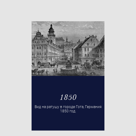
Foto: Wikipedia
1850
Вид на ратушу в городе Гота, Германия
1850 год.