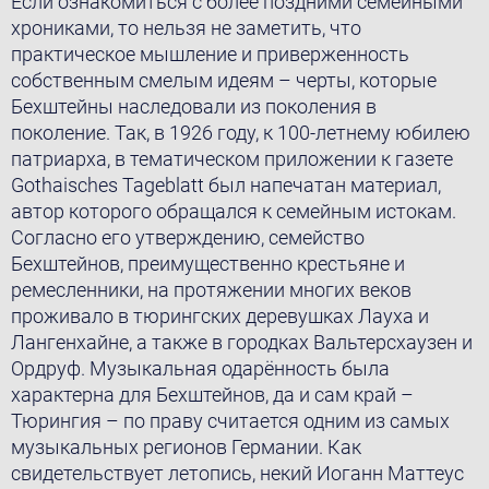
Если ознакомиться с более поздними семейными
хрониками, то нельзя не заметить, что
практическое мышление и приверженность
собственным смелым идеям – черты, которые
Бехштейны наследовали из поколения в
поколение. Так, в 1926 году, к 100-летнему юбилею
патриарха, в тематическом приложении к газете
Gothaisches Tageblatt был напечатан материал,
автор которого обращался к семейным истокам.
Согласно его утверждению, семейство
Бехштейнов, преимущественно крестьяне и
ремесленники, на протяжении многих веков
проживало в тюрингских деревушках Лауха и
Лангенхайне, а также в городках Вальтерсхаузен и
Ордруф. Музыкальная одарённость была
характерна для Бехштейнов, да и сам край –
Тюрингия – по праву считается одним из самых
музыкальных регионов Германии. Как
свидетельствует летопись, некий Иоганн Маттеус