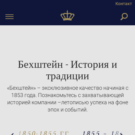
Контакт
Toggle
navigation
Бехштейн - История и
традиции
«Бехштейн» – эксклюзивное качество начиная с
1853 года. Познакомьтесь с захватывающей
историей компании –летописью успеха на фоне
эпох и событий.
Previous
N
1850-1855 ГГ.
1855 – 1860