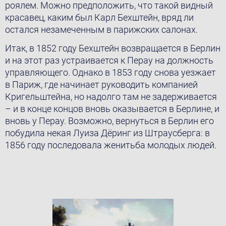
роялем. Можно предположить, что такой видный
красавец, каким был Карл Бехштейн, вряд ли
остался незамеченным в парижских салонах.
Итак, в 1852 году Бехштейн возвращается в Берлин
и на этот раз устраивается к Перау на должность
управляющего. Однако в 1853 году снова уезжает
в Париж, где начинает руководить компанией
Кригельштейна, но надолго там не задерживается
– и в конце концов вновь оказывается в Берлине, и
вновь у Перау. Возможно, вернуться в Берлин его
побудила некая Луиза Дёринг из Штраусберга: в
1856 году последовала женитьба молодых людей.