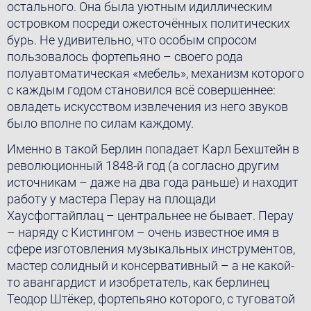
остального. Она была уютным идиллическим
островком посреди ожесточённых политических
бурь. Не удивительно, что особым спросом
пользовалось фортепьяно – своего рода
полуавтоматическая «мебель», механизм которого
с каждым годом становился всё совершеннее:
овладеть искусством извлечения из него звуков
было вполне по силам каждому.
Именно в такой Берлин попадает Карл Бехштейн в
революционный 1848-й год (а согласно другим
источникам – даже на два года раньше) и находит
работу у мастера Перау на площади
Хаусфогтайплац – центральнее не бывает. Перау
– наряду с Кистингом – очень известное имя в
сфере изготовления музыкальных инструментов,
мастер солидный и консервативный – а не какой-
то авангардист и изобретатель, как берлинец
Теодор Штёкер, фортепьяно которого, с туговатой