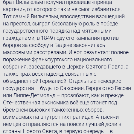
брат Вильгельм получил прозвище «принца
картечи», от которого так и не смог избавиться.
Тот самый Вильгельм, впоследствии взошедший
на престол, сыграл бесславную роль в победе
государственного порядка над мятежными
гражданами; в 1849 году его кампания против
борцов за свободу в Бадене закончилась
массовыми расстрелами. И вот результат: полное
поражение Франкфуртского национального
собрания, заседавшего в Церкви Святого Павла, а
также крах всех надежд, связанных с
объединённой Германией. Отдельные немецкие
государства – будь то Саксония, Герцогство Гессен
или Липпе-Детмольд – прозябают, как и прежде.
Отечественная экономика всё еще стонет под
бременем высоких таможенных сборов,
взимаемых на внутренних границах. А тысячи
немцев отправляются на поиски лучшей доли в
страны Нового Света, в первую очередь – в