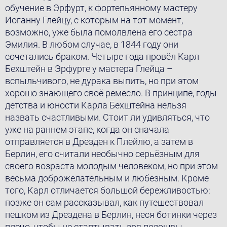
обучение в Эрфурт, к фортепьянному мастеру
Иоганну Глейцу, с которым на тот момент,
возможно, уже была помолвлена его сестра
Эмилия. В любом случае, в 1844 году они
сочетались браком. Четыре года провёл Карл
Бехштейн в Эрфурте у мастера Глейца –
вспыльчивого, не дурака выпить, но при этом
хорошо знающего своё ремесло. В принципе, годы
детства и юности Карла Бехштейна нельзя
назвать счастливыми. Стоит ли удивляться, что
уже на раннем этапе, когда он сначала
отправляется в Дрезден к Плейлю, а затем в
Берлин, его считали необычно серьёзным для
своего возраста молодым человеком, но при этом
весьма доброжелательным и любезным. Кроме
того, Карл отличается большой бережливостью:
позже он сам рассказывал, как путешествовал
пешком из Дрездена в Берлин, неся ботинки через
плечо, чтобы не стаптывать зря подошвы.