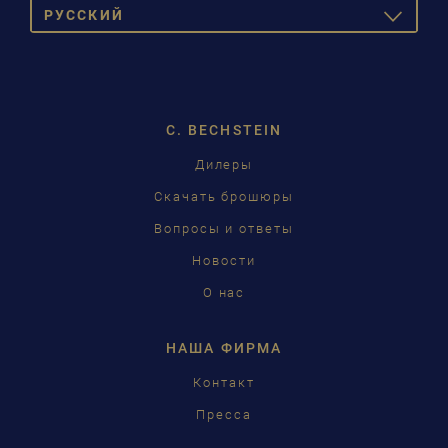
PУССКИЙ
TOGGLE
DROPDOW
DEUTSCH
ENGLISH
C. BECHSTEIN
FRANÇAIS
Дилеры
PУССКИЙ
Скачать брошюры
ČEŠTINA
Вопросы и ответы
Новости
中国
О нас
日本語
НАША ФИРМА
Контакт
Пресса