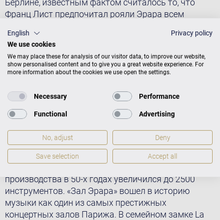
Берлине, известным фактом считалось то, что
Франц Лист предпочитал рояли Эрара всем
остальным. Удалось ли молодому Карлу
English
Privacy policy
Бехштейну в его парижский период познакомиться
We use cookies
с Пьером Эраром, племянником основателя
We may place these for analysis of our visitor data, to improve our website,
компании, руководившего ею с момента
show personalised content and to give you a great website experience. For
основания в 1831 году и до своей смерти в 1855
more information about the cookies we use open the settings.
году, хроника умалчивает. Однако нет ни
малейшего сомнения, что Бехштейн прекрасно
Necessary
Performance
отдавал себе отчёт, какое значение имеет марка
Functional
Advertising
«Эрар» в мировом масштабе. После смерти
дядюшки Себастьена Пьер Эрар не только
No, adjust
Deny
объединил парижскую и лондонскую
фортепьянные фабрики, но и в остальном укрепил
Save selection
Accept all
компанию настолько, что годовой объём
производства в 50-х годах увеличился до 2500
инструментов. «Зал Эрара» вошел в историю
музыки как один из самых престижных
концертных залов Парижа. В семейном замке La