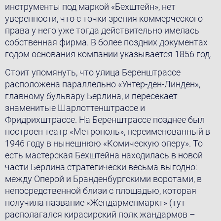
инструменты под маркой «Бехштейн», нет
уверенности, что с точки зрения коммерческого
права у него уже тогда действительно имелась
собственная фирма. В более поздних документах
годом основания компании указывается 1856 год.
Стоит упомянуть, что улица Беренштрассе
расположена параллельно «Унтер-ден-Линден»,
главному бульвару Берлина, и пересекает
знаменитые Шарлоттенштрассе и
Фридрихштрассе. На Беренштрассе позднее был
построен театр «Метрополь», переименованный в
1946 году в нынешнюю «Комическую оперу». То
есть мастерская Бехштейна находилась в новой
части Берлина стратегически весьма выгодно:
между Оперой и Бранденбургскими воротами, в
непосредственной близи с площадью, которая
получила название «Жендарменмаркт» (тут
располагался кирасирский полк жандармов –