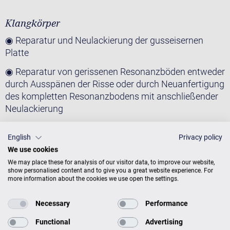
Klangkörper
◉ Reparatur und Neulackierung der gusseisernen
Platte
◉ Reparatur von gerissenen Resonanzböden entweder
durch Ausspänen der Risse oder durch Neuanfertigung
des kompletten Resonanzbodens mit anschließender
Neulackierung
◉ Reparatur gerissener Stege mit Neuanfertigung des
English
Privacy policy
Stegdoppels
We use cookies
◉ Neue Saiten und neue Stimmnägel gewährleisten
We may place these for analysis of our visitor data, to improve our website,
hohe Klangqualität und dauerhafte Stimmhaltung
show personalised content and to give you a great website experience. For
more information about the cookies we use open the settings.
und viele mehr…
Necessary
Performance
Functional
Advertising
Überholung der Spielwerke