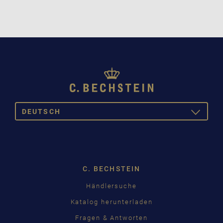
DEUTSCH
TOGGLE
DROPDOW
DEUTSCH
ENGLISH
C. BECHSTEIN
FRANÇAIS
Händlersuche
PУССКИЙ
Katalog herunterladen
ČEŠTINA
Fragen & Antworten