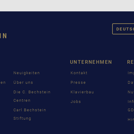
DEUTS
DEUT
ENGL
UNTERNEHMEN
R
FRAN
Neuigkeiten
Kontakt
Im
PУСС
den
Über uns
Presse
Da
ČEŠT
n
Die C. Bechstein
Klavierbau
Nu
Centren
Jobs
In
中国
Carl Bechstein
GD
日本
Stiftung
Hi