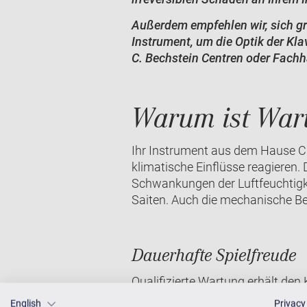
Außerdem empfehlen wir, sich gr
Instrument, um die Optik der Kla
C. Bechstein Centren oder Fachhä
Warum ist Wart
Ihr Instrument aus dem Hause C.
klimatische Einflüsse reagieren. 
Schwankungen der Luftfeuchtigk
Saiten. Auch die mechanische Be
Dauerhafte Spielfreude
Qualifizierte Wartung erhält den
gut intoniertes Klavier sichert I
English
Privacy