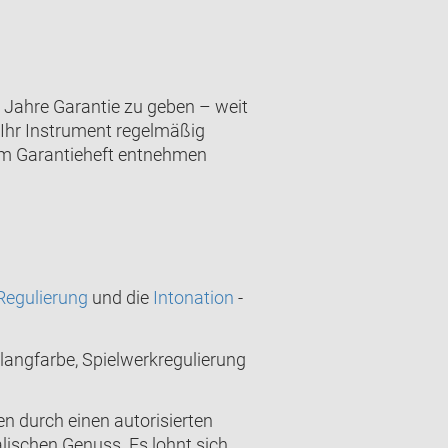
5 Jahre Garantie zu geben – weit
 Ihr Instrument regelmäßig
rem Garantieheft entnehmen
Regulierung
und die
Intonation
-
langfarbe, Spielwerkregulierung
n durch einen autorisierten
lischen Genuss. Es lohnt sich.