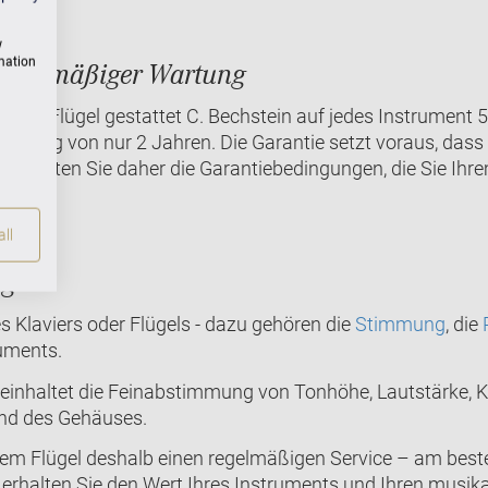
w
rmation
i regelmäßiger Wartung
re und Flügel gestattet C. Bechstein auf jedes Instrument 
eistung von nur 2 Jahren. Die Garantie setzt voraus, dass
e beachten Sie daher die Garantiebedingungen, die Sie Ih
ll
ng
 Klaviers oder Flügels - dazu gehören die
Stimmung
, die
ruments.
einhaltet die Feinabstimmung von Tonhöhe, Lautstärke, K
und des Gehäuses.
rem Flügel deshalb einen regelmäßigen Service – am beste
o erhalten Sie den Wert Ihres Instruments und Ihren musika