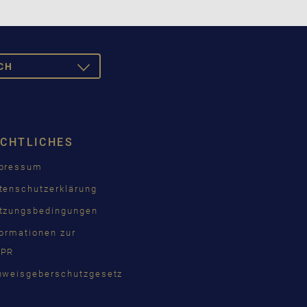
CH
TOGGLE
DROPDOWN
SCH
ISH
ECHTLICHES
ÇAIS
pressum
КИЙ
tenschutzerklärung
INA
tzungsbedingungen
formationen zur
PR
語
nweisgeberschutzgesetz