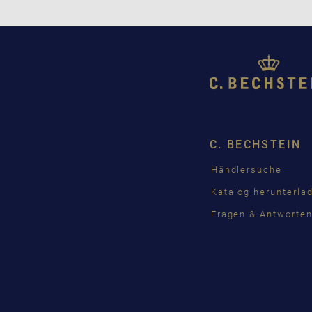
C. BECHSTEIN
Händlersuche
Katalog herunterla
Fragen & Antworte