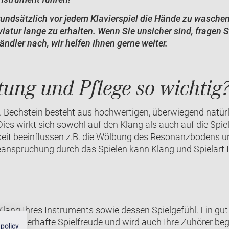
undsätzlich vor jedem Klavierspiel die Hände zu waschen
viatur lange zu erhalten. Wenn Sie unsicher sind, fragen 
ndler nach, wir helfen Ihnen gerne weiter.
ung und Pflege so wichtig
 Bechstein besteht aus hochwertigen, überwiegend natürli
Dies wirkt sich sowohl auf den Klang als auch auf die Spie
eit beeinflussen z.B. die Wölbung des Resonanzbodens u
anspruchung durch das Spielen kann Klang und Spielart I
 Klang Ihres Instruments sowie dessen Spielgefühl. Ein gut
hnen dauerhafte Spielfreude und wird auch Ihre Zuhörer beg
 policy