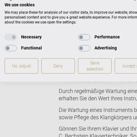
We use cookies
We may place these for analysis of our visitor data, to improve our website, sho
personalised content and to give you a great website experience. For more info
Garantierte Qualität be
about the cookies we use open the settings.
Die hohe Qualität unserer Klavie
Necessary
Performance
mehr als die gesetzliche Gewährl
gewartet und gepflegt wird. Bitt
Functional
Advertising
können.
Save
No, adjust
Deny
Accept a
selection
Werterhalt durch Wartu
Durch regelmäßige Wartung eines
erhalten Sie den Wert Ihres Inst
Die Wartung eines Instruments b
sowie Pflege des Klangkörpers 
Gönnen Sie Ihrem Klavier und Ih
C. Bechstein Klaviertechniker. S