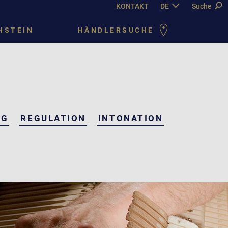
KONTAKT
DE
EN
Suche
FR
PY
HSTEIN
HÄNDLERSUCHE
NG
REGULATION
INTONATION