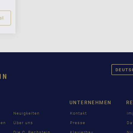
ll
DEUTS
DEUT
ENGL
UNTERNEHMEN
R
FRAN
Neuigkeiten
Kontakt
Im
PУСС
den
Über uns
Presse
Da
ČEŠT
n
Die C. Bechstein
Klavierbau
Nu