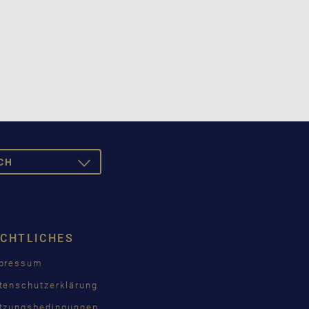
CH
TOGGLE
DROPDOWN
SCH
ISH
ECHTLICHES
ÇAIS
pressum
КИЙ
tenschutzerklärung
INA
tzungsbedingungen