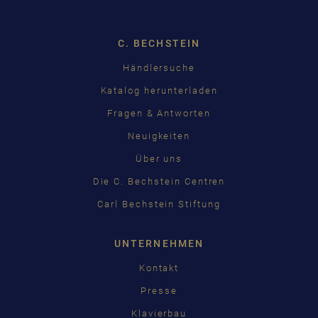
ENGLISH
C. BECHSTEIN
FRANÇAIS
Händlersuche
PУССКИЙ
Katalog herunterladen
ČEŠTINA
Fragen & Antworten
Neuigkeiten
中国
Über uns
日本語
Die C. Bechstein Centren
Carl Bechstein Stiftung
UNTERNEHMEN
Kontakt
Presse
Klavierbau