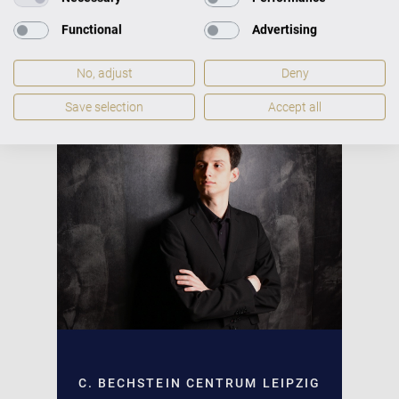
MEHR ERFAHREN
Functional
Advertising
No, adjust
Deny
Save selection
Accept all
DO, 08.10.2026 | 19:00
UHR
C. BECHSTEIN CENTRUM LEIPZIG