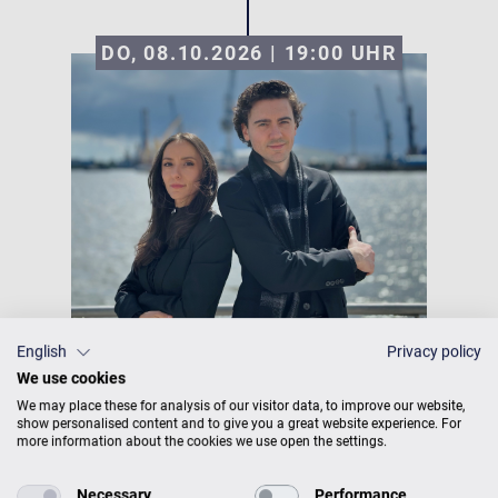
DO, 08.10.2026 | 19:00
UHR
English
Privacy policy
C. BECHSTEIN CENTRUM HAMBURG
We use cookies
Melis Ezgi Sakabas & Mert
We may place these for analysis of our visitor data, to improve our website,
show personalised content and to give you a great website experience. For
Yeşilmenderes / Kammerkonzert
more information about the cookies we use open the settings.
für Cello und Klavier
Necessary
Performance