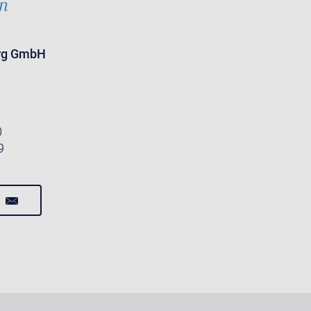
in
urg GmbH
0
9