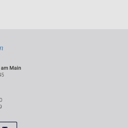
in
t am Main
45
30
9