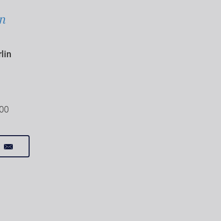
in
lin
100