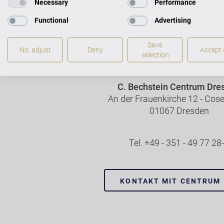
Necessary
Performance
Functional
Advertising
Save
Flügel & Klaviere 
No, adjust
Deny
Accept a
selection
Dresden
C. Bechstein Centrum Dre
An der Frauenkirche 12 - Cose
01067 Dresden
Tel. +49 - 351 - 49 77 28
KONTAKT MIT CENTRUM