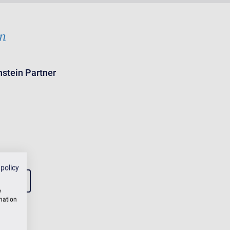
in
stein Partner
 policy
w
rmation