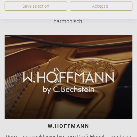
C. BECHSTEIN ACADEMY
Save selection
Accept all
Ein erhabener, gesetzter Ton, elegant und
harmonisch.
W.HOFFMANN
Vom Einstiegsklavier bis zum Profi-Flügel – made by