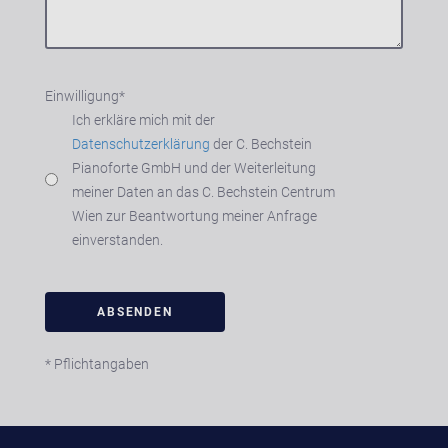
Einwilligung
*
Ich erkläre mich mit der
Datenschutzerklärung
der C. Bechstein
Pianoforte GmbH und der Weiterleitung
meiner Daten an das C. Bechstein Centrum
Wien zur Beantwortung meiner Anfrage
einverstanden.
* Pflichtangaben