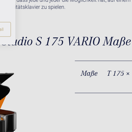
 Qualitätsklavier zu spielen.
ll
Studio S 175 VARIO Maße
Maße
T 175 ×