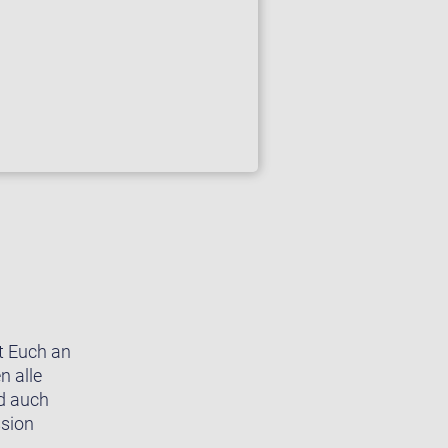
ut Euch an
n alle
nd auch
ssion