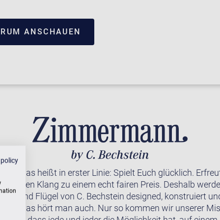
TRUM ANSCHAUEN
 policy
 – das heißt in erster Linie: Spielt Euch glücklich. Erfre
erbaren Klang zu einem echt fairen Preis. Deshalb werde
w
rmation
viere und Flügel von C. Bechstein designed, konstruiert u
rt. Und das hört man auch. Nur so kommen wir unserer Mi
wollen, dass jede und jeder die Möglichkeit hat, auf einem