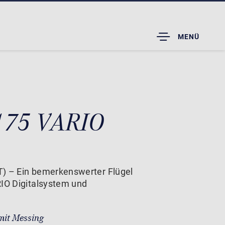
TOGGLE
MENÜ
DROPDOWN
 175 VARIO
T) – Ein bemerkenswerter Flügel
RIO Digitalsystem und
mit Messing