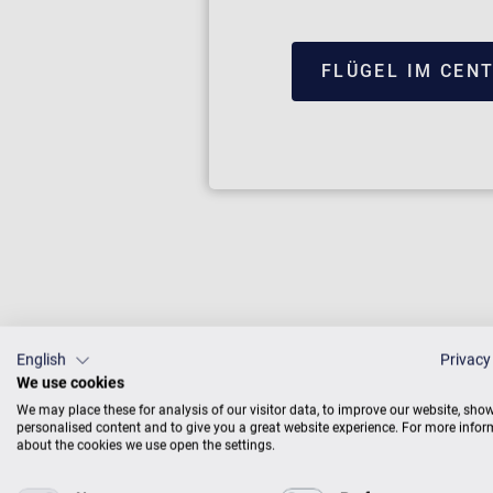
FLÜGEL IM CEN
English
Privacy
We use cookies
Zimmermann
einem wund
We may place these for analysis of our visitor data, to improve our website, sho
personalised content and to give you a great website experience. For more info
unsere Kla
about the cookies we use open the settings.
kontrollie
näher: Wir 