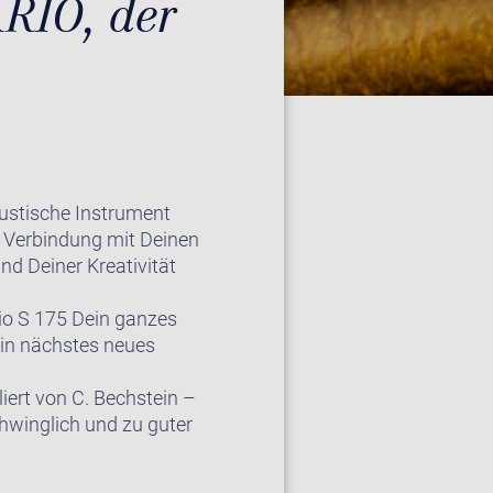
RIO, der
kustische Instrument
n Verbindung mit Deinen
d Deiner Kreativität
dio S 175 Dein ganzes
ein nächstes neues
liert von C. Bechstein –
chwinglich und zu guter