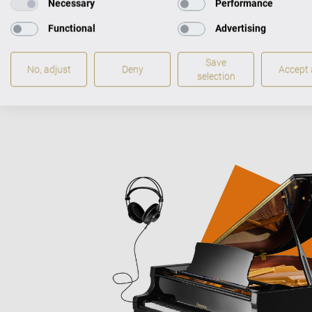
Necessary
Performance
akustischen
Functional
Advertising
Save
No, adjust
Deny
Accept a
selection