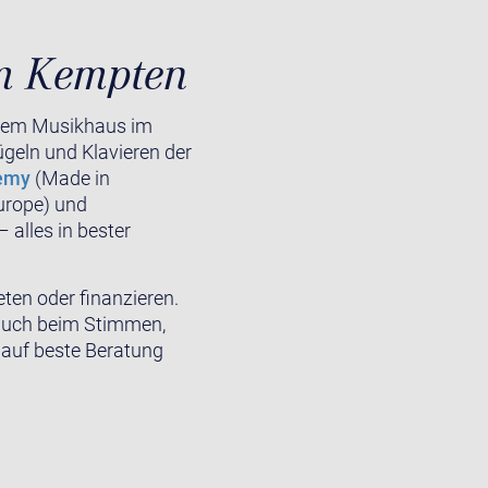
um Kempten
hrem Musikhaus im
ügeln und Klavieren der
demy
(Made in
urope) und
 alles in bester
ten oder finanzieren.
 auch beim Stimmen,
h auf beste Beratung