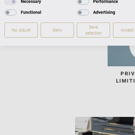
Necessary
Performance
Functional
Advertising
Save
No, adjust
Deny
Accept a
selection
PRIV
LIMIT