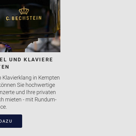
EL UND KLAVIERE
TEN
en Klavierklang in Kempten
können Sie hochwertige
onzerte und Ihre privaten
ach mieten - mit Rundum-
ice.
DAZU