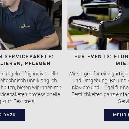
IN SERVICEPAKETE:
FÜR EVENTS: FLÜG
LIEREN, PFLEGEN
MIE
t regelmäßig individuelle
Wir sorgen für einzigartig
ieltechnisch und klanglich
und Umgebung! Bei uns 
alten, bieten wir Ihnen mit
Klaviere und Flügel für K
vicepaketen professionelle
Festlichkeiten ganz einf
 zum Festpreis.
Serv
R DAZU
MEHR 