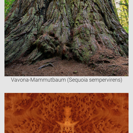
Vavona-Mammutbaum (Sequoia sempervirens)