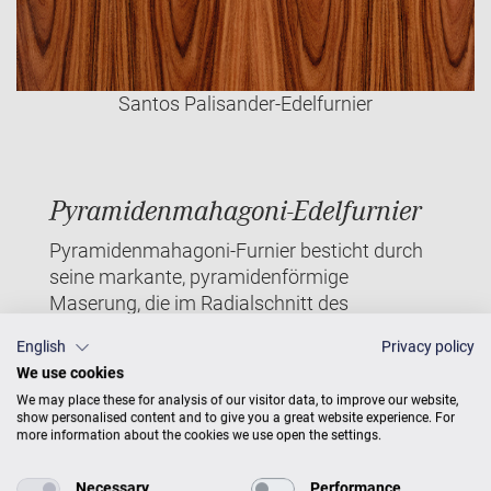
Santos Palisander-Edelfurnier
Pyramidenmahagoni-Edelfurnier
Pyramidenmahagoni-Furnier besticht durch
seine markante, pyramidenförmige
Maserung, die im Radialschnitt des
Mahagoniholzes entsteht. Die warmen,
English
Privacy policy
rötlich-braunen Farbtöne dieses seltene
We use cookies
Edelfurniers wird traditionell für exklusive
We may place these for analysis of our visitor data, to improve our website,
Möbel, Luxusausbauten und edle
show personalised content and to give you a great website experience. For
Musikinstrumente verwendet und
more information about the cookies we use open the settings.
unterstreicht handwerkliche Perfektion sowie
zeitlose Eleganz.
Necessary
Performance