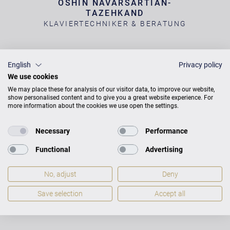
OSHIN NAVARSARTIAN-
TAZEHKAND
KLAVIERTECHNIKER & BERATUNG
English
Privacy policy
C. Bechstein Centrum Wien
We use cookies
Linke Wienzeile 4
We may place these for analysis of our visitor data, to improve our website,
1060 Wien
show personalised content and to give you a great website experience. For
more information about the cookies we use open the settings.
Tel.
+43 1 343 16 84
Necessary
Performance
Functional
Advertising
ÖFFNUNGSZEITEN
Mo - Fr: 10:00 - 18:30 Uhr
No, adjust
Deny
Sa: 10:00 - 16:00 Uhr
Save selection
Accept all
Weitere Termine sind nach Absprache
selbstverständlich möglich.