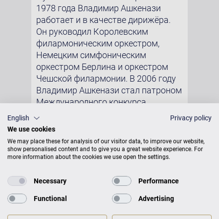
1978 года Владимир Ашкенази
работает и в качестве дирижёра.
Он руководил Королевским
филармоническим оркестром,
Немецким симфоническим
оркестром Берлина и оркестром
Чешской филармонии. В 2006 году
Владимир Ашкенази стал патроном
Международного конкурса
пианистов имени Карла Бехштейна,
English
Privacy policy
проводимого в городах Рурской
We use cookies
области.
We may place these for analysis of our visitor data, to improve our website,
show personalised content and to give you a great website experience. For
Фото: Пётр Новак, Wikipedia
more information about the cookies we use open the settings.
Necessary
Performance
Functional
Advertising