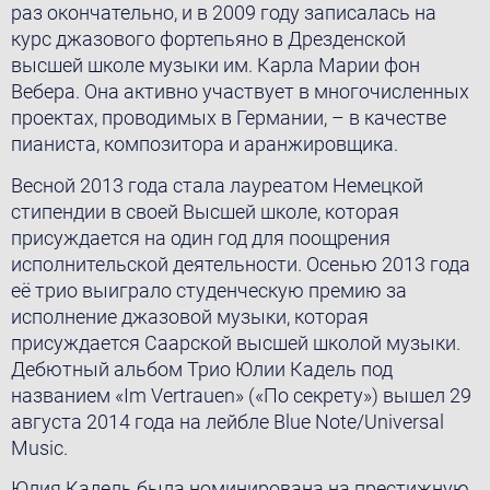
раз окончательно, и в 2009 году записалась на
курс джазового фортепьяно в Дрезденской
высшей школе музыки им. Карла Марии фон
Вебера. Она активно участвует в многочисленных
проектах, проводимых в Германии, – в качестве
пианиста, композитора и аранжировщика.
Весной 2013 года стала лауреатом Немецкой
стипендии в своей Высшей школе, которая
присуждается на один год для поощрения
исполнительской деятельности. Осенью 2013 года
её трио выиграло студенческую премию за
исполнение джазовой музыки, которая
присуждается Саарской высшей школой музыки.
Дебютный альбом Трио Юлии Кадель под
названием «Im Vertrauen» («По секрету») вышел 29
августа 2014 года на лейбле Blue Note/Universal
Music.
Юлия Кадель была номинирована на престижную