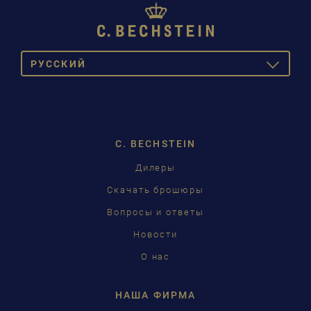
PУССКИЙ
TOGGLE
DROPDOW
DEUTSCH
ENGLISH
C. BECHSTEIN
FRANÇAIS
Дилеры
PУССКИЙ
Скачать брошюры
ČEŠTINA
Вопросы и ответы
Новости
中国
О нас
日本語
НАША ФИРМА