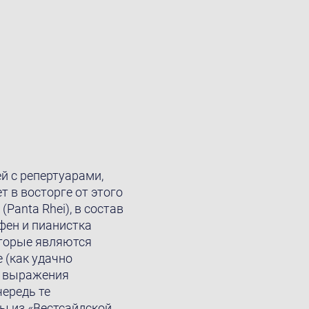
й с репертуарами,
т в восторге от этого
(Panta Rhei), в состав
фен и пианистка
оторые являются
 (как удачнo
в выражения
чередь те
ы из «Вестсайдской