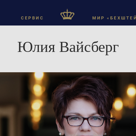
СЕРВИС
МИР «БЕХШТЕ
Юлия Вайсберг