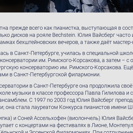
на прежде всего как пианистка, выступающая в соста
ько дисков на рояле Bechstein. Юлия Вайсберг часто
амках бехштейновских вечеров, a также даёт мастер-
ась в Санкт-Петербурге, училась в специальной шко
консерватории им. Римского-Корсакова, a затем – с 
ургскую консерваторию им. Римского-Корсакова. Ещё
ами в Санкт-Петербургской филармонии.
серватории в Санкт-Петербурге она продолжила своё
оле музыки в классе профессорa Павлa Гилиловa и 
ансамблем. С 1997 по 2003 год Юлия Вайсберг препо
; она стала лауреатом Конкурса пианистов имени Ш
рипка) и Соней Ассельхофен (виолончель) Юлия Вайсб
тупает с концертами на фестивалях в Лионe, Монтепу
в Кёльнской и Эссенской филармониях. При сотруднич