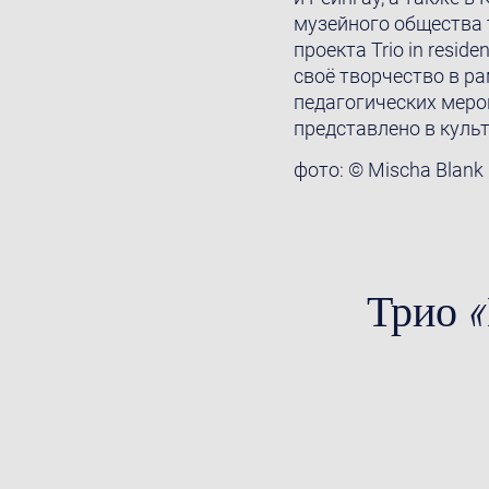
музейного общества 
проекта Trio in resi
своё творчествo в р
педагогических мероп
представленo в куль
фото: © Mischa Blank
Трио «