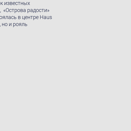
ок известных
, «Oстрова радости»
оялась в центре Haus
 но и рояль