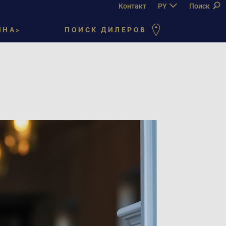
Контакт
PY
DE
Поиск
EN
FR
ЙНА»
ПОИСК ДИЛЕРОВ