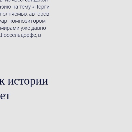
азию на тему «Порги
исполняемых авторов
ртуар композитором
 мирами уже давно
 Дюссельдорфе, в
к истории
ет