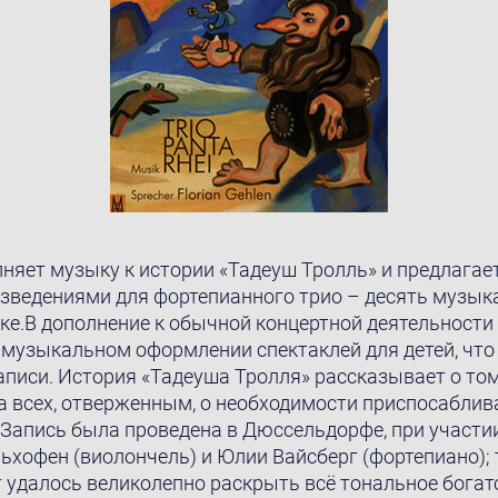
лняет музыку к истории «Тадеуш Тролль» и предлагае
зведениями для фортепианного трио – десять музык
ке.В дополнение к обычной концертной деятельности
 музыкальном оформлении спектаклей для детей, что
аписи. История «Тадеушa Тролля» рассказывает о том
а всех, отверженным, o необходимости приспосаблива
 Запись была проведена в Дюссельдорфе, при участи
льхофен (виолончель) и Юлии Вайсберг (фортепиано);
г удалось великолепно раскрыть всё тональнoe богат