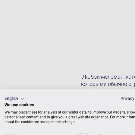
Любой меломан, кото
которыми обычно огра
диска, выпущенного в 
которого входят скр
English
Privacy
We use cookies
Юлия Вайсберг, собр
своеобразным симбио
We may place these for analysis of our visitor data, to improve our website, sho
personalised content and to give you a great website experience. For more info
отмечено в буклетe)
about the cookies we use open the settings.
скучными никак не н
произведения, в кот