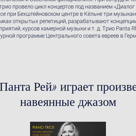
трио провело цикл концертов под названием «Диалог 
dence при Бехштейновском центрe в Кёльне три музык
амках открытых репетиций, разрабатывают концепци
риятий, курсов камерной музыки и т. д. Tрио Panta R
турной программе Центрального совета евреев в Гер
Панта Рей» играет произв
навеянные джазом