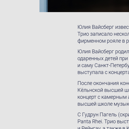
Юлия Вайсберг извест
Трио записалo нескол
фирменном рояле в р
Юлия Вайсберг родил
одаренных детей при 
и саму Санкт-Петерб
выступала с концерт
После окончания кон
Кёльнской высшей шк
концерт с камерным 
высшей школе музыки
С Гудрун Пагель (ск
Panta Rhei. Трио выс
и Рейнгау, a также 