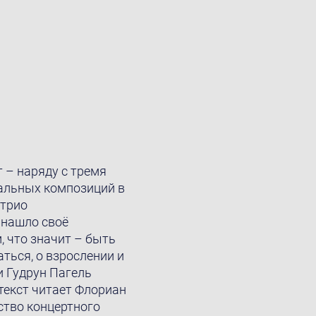
т – наряду с тремя
альных композиций в
 трио
 нашло своё
, что значит – быть
ться, о взрослении и
и Гудрун Пагель
 текст читает Флориан
ство концертного