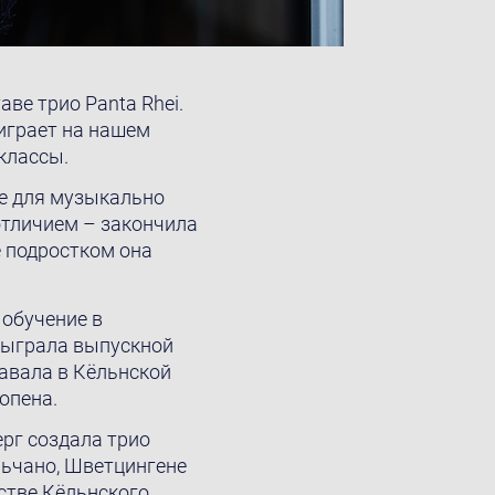
ве трио Panta Rhei.
 играет на нашем
классы.
ле для музыкально
отличием – закончила
 подростком она
 обучение в
сыграла выпускной
давала в Кёльнской
опена.
ерг создала трио
льчано, Шветцингене
естве Кёльнского