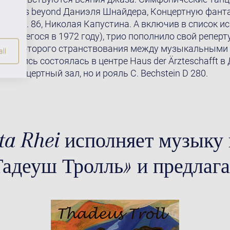
, Words beyond Даниэля Шнайдера, Концертную фант
рио, оp. 86, Николая Капустина. А включив в список 
одившегося в 1972 году), трио пополнило свой репе
, для которого странствования между музыкальными
ll
Запись состоялась в центре Haus der Ärzteschafft в
о концертный зал, но и рояль C. Bechstein D 280.
ta Rhei исполняет музыку 
Тадеуш Тролль» и предлага