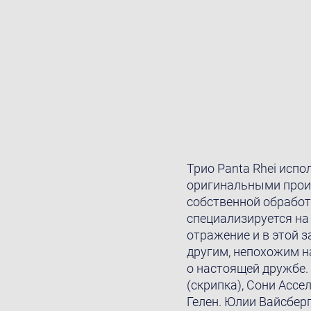
Трио Panta Rhei испо
оригинальными прои
собственной обработ
специализируется на
отражение и в этой з
другим, непохожим н
о настоящей дружбe.
(скрипка), Сони Ассе
Гелен. Юлии Вайсбер