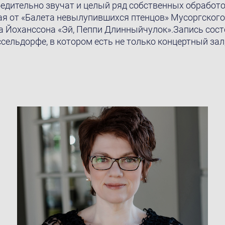
Убедительно звучат и целый ряд собственныx обработ
ая от «Балета невылупившихся птенцов» Мусоргского
а Йоханссона «Эй, Пеппи Длинныйчулок».Запись сост
юссельдорфе, в котором есть не только концертный зал,