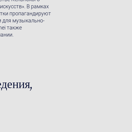
искусств». В рамках
антки пропагандируют
и для музыкально-
hei также
мании.
едения,