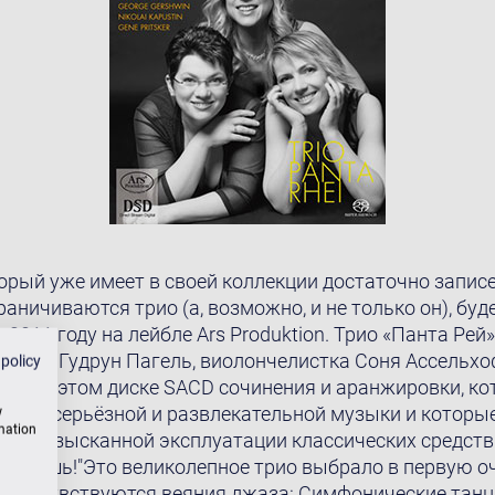
рый уже имеет в своей коллекции достаточно записе
ничиваются трио (a, возможно, и не только он), будe
2011 году на лейбле Ars Produktion. Трио «Панта Рей» 
ипачка Гудрун Пагель, виолончелистка Соня Ассельхо
 policy
ало на этом диске SACD сочинения и аранжировки, к
зом серьёзной и развлекательной музыки и которые
w
rmation
 «в их изысканной эксплуатации классических средст
азовёшь!"Это великолепное трио выбрало в первую о
орых чувствуются веяния джаза: Симфонические танц