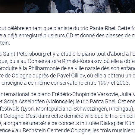
out célèbre en tant que pianiste du trio Panta Rhei. Cette 
a déjà enregistré plusieurs CD et donné des classes de m
tein.
à Saint-Pétersbourg et y a étudié le piano tout d’abord à l
ue, puis au Conservatoire Rimski-Korsakov, où elle a obte
roduite à la Philharmonie de sa ville natale dès son enfanc
e de Cologne auprès de Pavel Gililov, où elle a obtenu un
e enseigné à ce même conservatoire entre 1997 et 2003.
nternational de piano Frédéric-Chopin de Varsovie, Julia
t Sonja Asselhofen (violoncelle) le trio Panta Rhei. Cet en
festivals (Lyon, Montepulciano, Schwetzingen, Rheingau), a
Cologne. C’est dans cette dernière ville que le trio, en col
, a organisé une série de concerts intitulée Dialog der Kün
idence » au Bechstein Center de Cologne, les trois musicien