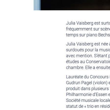
Julia Vaisberg est surt
fréquemment sur scène 
temps sur piano Bechs
Julia Vaisberg est née 
surdoués pour la musiq
avec mention. S’étant p
études au Conservatoir
chambre. Elle a ensuit
Lauréate du Concours i
Gudrun Pagel (violon) e
produit dans plusieurs 
Philharmonie d’Essen et 
Société musicale locale
statut de « trio en rés