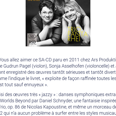
Vous allez aimer ce SA-CD paru en 2011 chez Ars Produktion
Gudrun Pagel (violon), Sonja Asselhofen (violoncelle) et 
nt enregistré des œuvres tantôt sérieuses et tantôt diver
e l’indique le livret, « exploite de façon raffinée toutes les
st tout sauf ennuyeux ».
oisi des œuvres très « jazzy » : danses symphoniques extra
 Worlds Beyond par Daniel Schnyder, une fantaisie inspir
rio, op. 86 de Nicolas Kapoustine, et même un morceau de
 qui n’a aucun problème à surfer entre les styles musicau