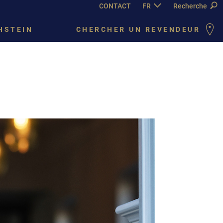
CONTACT
FR
DE
Recherche
EN
PY
C
HSTEIN
CHERCHER UN REVENDEUR