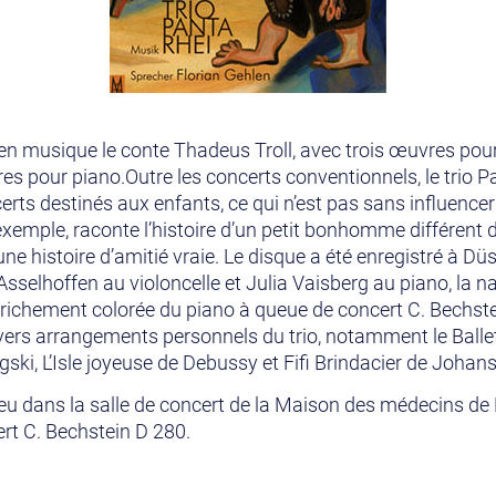
en musique le conte Thadeus Troll, avec trois œuvres pour 
s pour piano.Outre les concerts conventionnels, le trio 
ts destinés aux enfants, ce qui n’est pas sans influencer
xemple, raconte l’histoire d’un petit bonhomme différent d
une histoire d’amitié vraie. Le disque a été enregistré à D
Asselhoffen au violoncelle et Julia Vaisberg au piano, la na
x richement colorée du piano à queue de concert C. Bechste
vers arrangements personnels du trio, notamment le Ball
ki, L’Isle joyeuse de Debussy et Fifi Brindacier de Johan
lieu dans la salle de concert de la Maison des médecins de
rt C. Bechstein D 280.