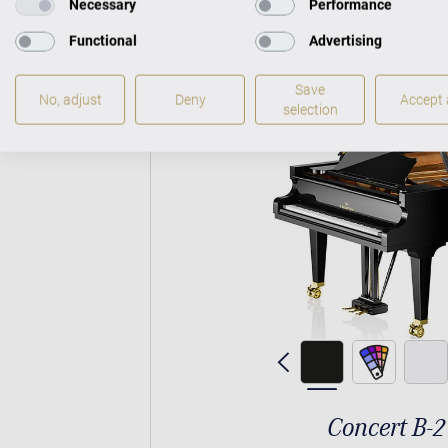
Necessary
Performance
Functional
Advertising
Save
No, adjust
Deny
Accept a
selection
Concert B-