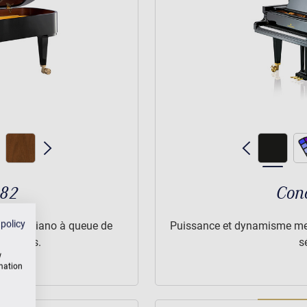
282
Conc
 policy
te: ce piano à queue de
Puissance et dynamisme mer
erlatifs.
s
w
rmation