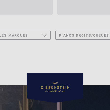
LES MARQUES
PIANOS DROITS/QUEUES
TOGGLE
DROPDOWN
HSTEIN CONCERT
PIANO DROIT
HSTEIN ACADEMY
PIANO À QUEUE
FFMANN
RMANN