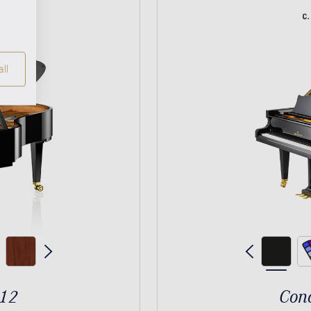
ll
212
Conc