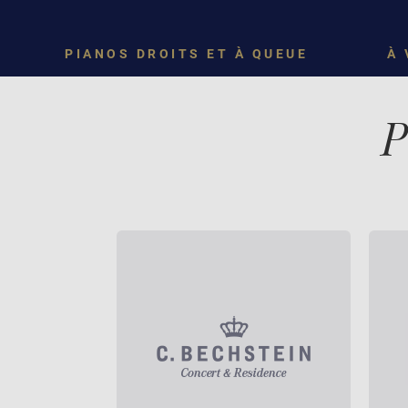
PIANOS DROITS ET À QUEUE
À 
P