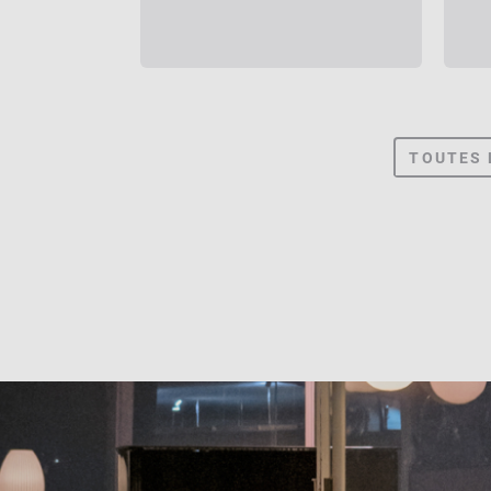
TOUTES 
C. BEC
C. BEC
W. HO
ZIMME