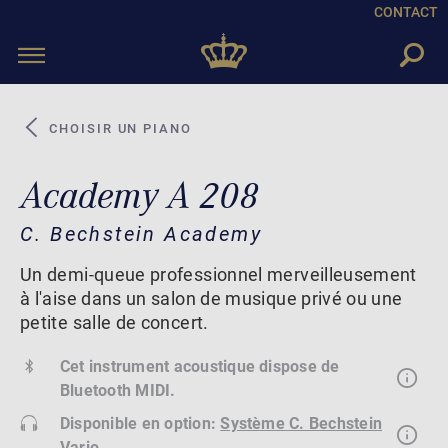
CONTACT
Toggle
navigation
CHOISIR UN PIANO
Academy A 208
C. Bechstein Academy
Un demi-queue professionnel merveilleusement
à l'aise dans un salon de musique privé ou une
petite salle de concert.
Cet instrument acoustique dispose de
Bluetooth MIDI.
Disponible en option:
Système C. Bechstein
Vario