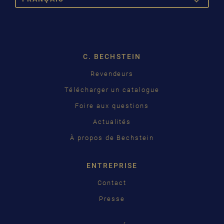
DROPDOW
DEUTSCH
ENGLISH
C. BECHSTEIN
FRANÇAIS
Revendeurs
PУССКИЙ
Télécharger un catalogue
ČEŠTINA
Foire aux questions
Actualités
中国
À propos de Bechstein
日本語
ENTREPRISE
Contact
Presse