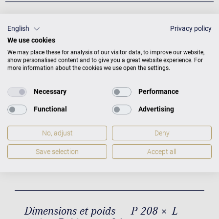
TABLE D’HARMONIE (CONCEPTION)
English
Privacy policy
We use cookies
We may place these for analysis of our visitor data, to improve our website,
show personalised content and to give you a great website experience. For
more information about the cookies we use open the settings.
Necessary
Performance
Functional
Advertising
No, adjust
Deny
Academy A 208 Dimensions et
Save selection
Accept all
poids
Dimensions et poids
P 208 × L