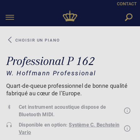
CONTACT
Toggle
navigation
CHOISIR UN PIANO
Professional P 162
W. Hoffmann Professional
Quart-de-queue professionnel de bonne qualité
fabriqué au cœur de l’Europe.
Cet instrument acoustique dispose de
Bluetooth MIDI.
Disponible en option:
Système C. Bechstein
Vario