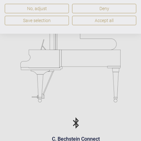
Dimensions et poids
P 162 × L
No, adjust
Deny
151
Poids
292 kg
Save selection
Accept all
C. Bechstein Connect