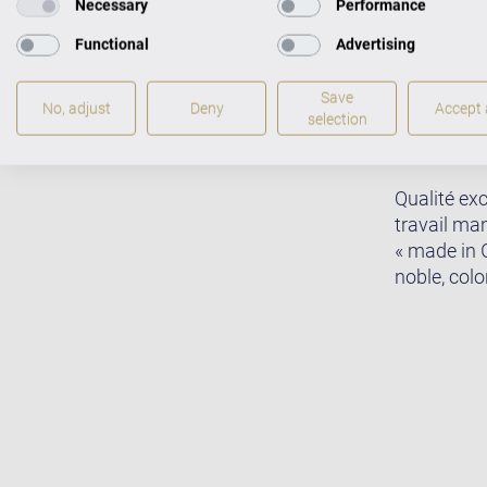
Necessary
Performance
Functional
Advertising
Save
No, adjust
Deny
Accept a
selection
Qualité exc
travail man
« made in G
noble, col