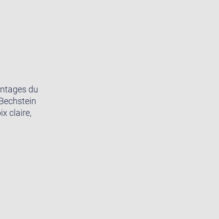
vantages du
 Bechstein
x claire,