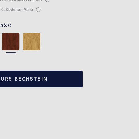
 C. Bechstein Vario
aiton
EURS BECHSTEIN