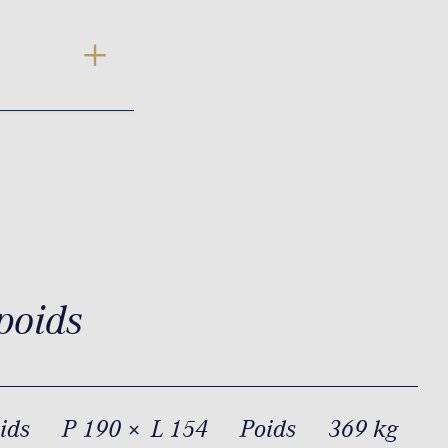
poids
oids
P 190 × L 154
Poids
369 kg