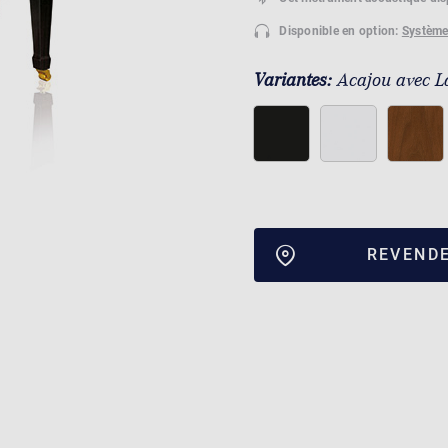
Disponible en option:
Système
Variantes:
Acajou avec L
REVEND