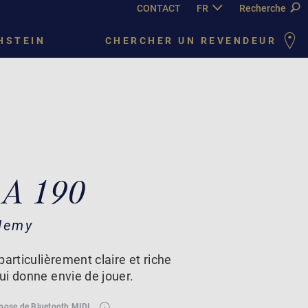
CONTACT
FR
DE
Recherche
EN
PY
C
HSTEIN
CHERCHER UN REVENDEUR
 A 190
demy
articulièrement claire et riche
ui donne envie de jouer.
spose de Bluetooth MIDI.