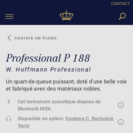
CONTACT
Toggle
navigation
CHOISIR UN PIANO
Professional P 188
W. Hoffmann Professional
Un quart-de-queue puissant, doté d’une belle voix
et fabriqué avec des matériaux nobles.
Cet instrument acoustique dispose de
Bluetooth MIDI.
Disponible en option:
Système C. Bechstein
Vario