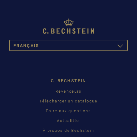
FRANÇAIS
TOGGLE
DROPDOW
DEUTSCH
ENGLISH
C. BECHSTEIN
FRANÇAIS
Revendeurs
PУССКИЙ
Télécharger un catalogue
ČEŠTINA
Foire aux questions
Actualités
中国
À propos de Bechstein
日本語