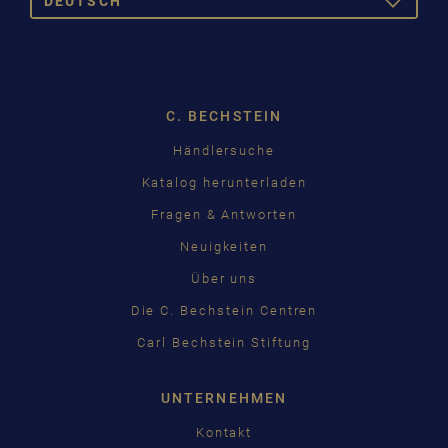
DEUTSCH
TOGGLE
DROPDOW
DEUTSCH
ENGLISH
C. BECHSTEIN
FRANÇAIS
Händlersuche
PУССКИЙ
Katalog herunterladen
ČEŠTINA
Fragen & Antworten
Neuigkeiten
中国
Über uns
日本語
Die C. Bechstein Centren
Carl Bechstein Stiftung
UNTERNEHMEN
Kontakt