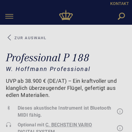
KONTAKT
Toggle
navigation
ZUR AUSWAHL
Professional P 188
W. Hoffmann Professional
UVP ab 38.900 € (DE/AT) – Ein kraftvoller und
klanglich überzeugender Flügel, gefertigt aus
edlen Materialien.
Dieses akustische Instrument ist Bluetooth
MIDI fähig.
Optional mit
C. BECHSTEIN VARIO
DIGITALSYSTEM