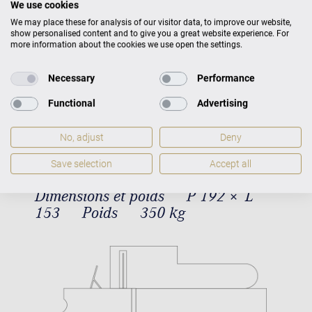
We use cookies
We may place these for analysis of our visitor data, to improve our website,
show personalised content and to give you a great website experience. For
more information about the cookies we use open the settings.
Necessary
Performance
Functional
Advertising
Concert A-192 Dimensions et poids
No, adjust
Deny
Save selection
Accept all
Dimensions et poids
P 192 × L
153
Poids
350 kg