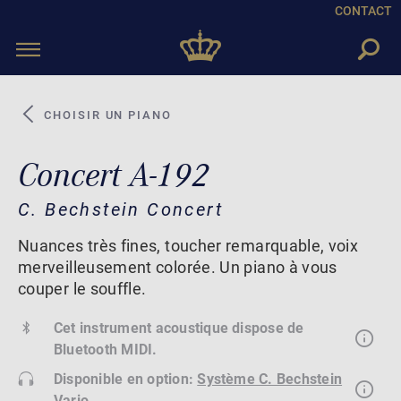
CONTACT
Toggle
navigation
CHOISIR UN PIANO
Concert A-192
C. Bechstein Concert
Nuances très fines, toucher remarquable, voix
merveilleusement colorée. Un piano à vous
couper le souffle.
Cet instrument acoustique dispose de
Bluetooth MIDI.
Disponible en option:
Système C. Bechstein
Vario