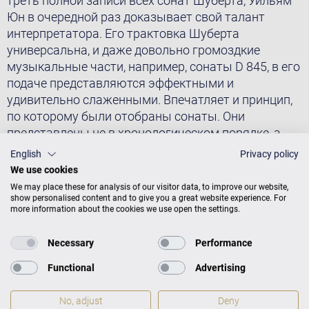
треть полной записи всех сонат Шуберта, Уильям
Юн в очередной раз доказывает свой талант
интерпретатора. Его трактовка Шуберта
универсальна, и даже довольно громоздкие
музыкальные части, например, сонаты D 845, в его
подаче представляются эффектными и
удивительно слаженными. Впечатляет и принцип,
по которому были отобраны сонаты. Они
представлены не в хронологическом порядке, а
так, чтобы раскрыть характерную метаморфозу
English
Privacy policy
Шуберта – от ранних светлых сонат к всё более
We use cookies
драматическим произведениям. Концертный
We may place these for analysis of our visitor data, to improve our website,
рояль C. Bechstein D282 с его певучим звучанием
show personalised content and to give you a great website experience. For
more information about the cookies we use open the settings.
прекрасно гармонирует с виртуозным
исполнением Уильямa Юнa и оказывается
Necessary
Performance
блестящим «со-рассказчиком». Великолепный
альбом, без которого любая коллекция
Functional
Advertising
шубертовской музыки не будет полной!
No, adjust
Deny
Альбом был записан в феврале, июне и июле 2022