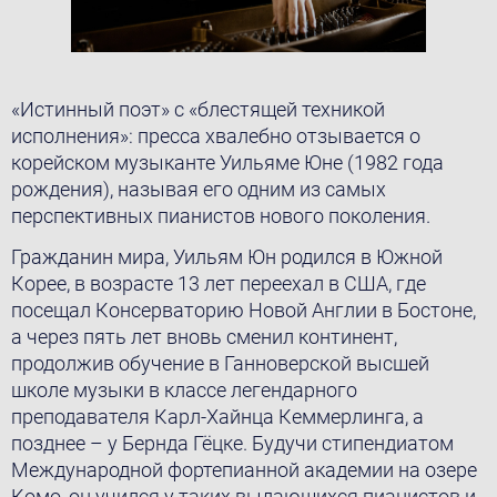
«Истинный поэт» с «блестящей техникой
исполнения»: пресса хвалебно отзывается о
корейском музыканте Уильяме Юне (1982 года
рождения), называя его одним из самых
перспективных пианистов нового поколения.
Гражданин мира, Уильям Юн родился в Южной
Корее, в возрасте 13 лет переехал в США, где
посещал Консерваторию Новой Англии в Бостоне,
а через пять лет вновь сменил континент,
продолжив обучение в Ганноверской высшей
школе музыки в классе легендарного
преподавателя Карл-Хайнца Кеммерлинга, а
позднее – у Бернда Гёцке. Будучи стипендиатом
Международной фортепианной академии на озере
Комо, он учился у таких выдающихся пианистов и