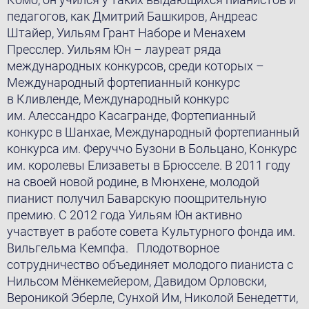
педагогов, как Дмитрий Башкиров, Андреас
Штайер, Уильям Грант Наборе и Менахем
Пресслер. Уильям Юн – лауреат ряда
международных конкурсов, среди которых –
Международный фортепианный конкурс
в Кливленде, Международный конкурс
им. Алессандро Касагранде, Фортепианный
конкурс в Шанхае, Международный фортепианный
конкурса им. Феруччо Бузони в Больцано, Конкурс
им. королевы Елизаветы в Брюсселе. В 2011 году
на своей новой родине, в Мюнхене, молодой
пианист получил Баварскую поощрительную
премию. С 2012 года Уильям Юн активно
участвует в работе совета Культурного фонда им.
Вильгельма Кемпфа. Плодотворное
сотрудничество объединяет молодого пианиста с
Нильсом Мёнкемейером, Давидом Орловски,
Вероникой Эберле, Сунхой Им, Николой Бенедетти,