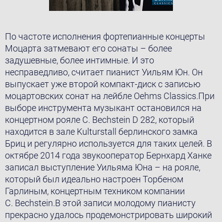
По частоте исполнения фортепианные концерты
Моцарта затмевают его сонаты – более
задушевные, более интимные. И это
несправедливо, считает пианист Уильям Юн. Он
выпускает уже второй компакт-диск с записью
моцартовских сонат на лейбле Oehms Classics.При
выборе инструментa музыкант остановился на
концертном рояле C. Bechstein D 282, который
находится в зале Kulturstall берлинского замка
Бриц и регулярно используется для таких целей. В
октябре 2014 года звукооператор Бернхард Ханке
записал выступление Уильяма Юна – на рояле,
который был идеально настроен Торбеном
Гарлиным, концертным техником компании
C. Bechstein.В этой записи молодому пианисту
прекрасно удалось продемонстрировать широкий