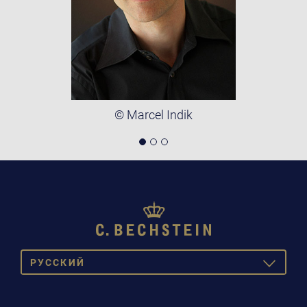
© Marcel Indik
PУССКИЙ
TOGGLE
DROPDOW
DEUTSCH