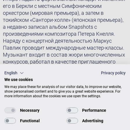
его в Беркли с местным Симфоническим
оркестром (мировая премьера), а затем в
токийском «Сантори-холле» (японская премьера),
а недавно записал альбом Snapshots с
произведениями композитора Петера Кнелля.
Наряду с концертной деятельностью Маркус
Павлик проводит международные мастер-классы.
Музыкант входит в состав жюри многочисленных
конкурсов, работал в качестве приглашенного
преподавателя в Калифорнийском университете в
English
Privacy policy
Лос-Анджелесе. В настоящее время Маркус
We use cookies
Павлик живет и работает в США.
We may place these for analysis of our visitor data, to improve our website,
show personalised content and to give you a great website experience. For
В 2016 году вместе с режиссером Мэттью Мишори
more information about the cookies we use open the settings.
запустил кинопроект в честь пианиста Артура
Шнабеля, который, как известно, был большим
Necessary
Performance
почитателем инструментов «Бехштейн». Эпизоды
из биографии великого музыканта перемежаются
Functional
Advertising
записью юбилейного концерта, в котором