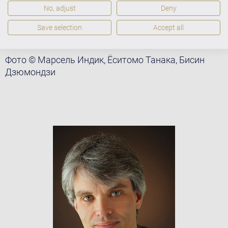
участвуют Маркус Павлик, баритон Дитрих
No, adjust
Deny
Хеншель и струнный квартет «Шимановски».
Save selection
Accept all
Фото © Марсель Индик, Ёситомо Танака, Бисин
Дзюмондзи