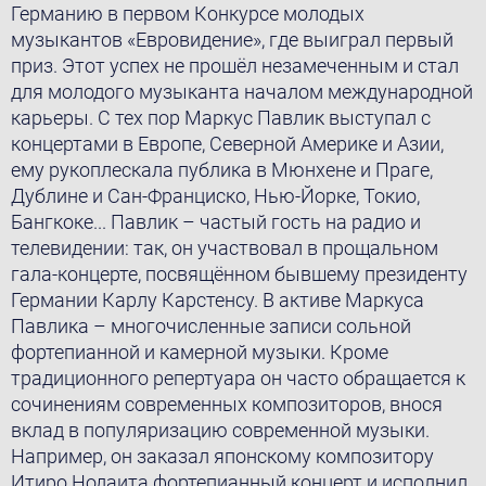
Германию в первом Конкурсе молодых
музыкантов «Евровидение», где выиграл первый
приз. Этот успех не прошёл незамеченным и стал
для молодого музыканта началом международной
карьеры. С тех пор Маркус Павлик выступал с
концертами в Европе, Северной Америке и Азии,
ему рукоплескала публика в Мюнхене и Праге,
Дублине и Сан-Франциско, Нью-Йорке, Токио,
Бангкоке... Павлик – частый гость на радио и
телевидении: так, он участвовал в прощальном
гала-концерте, посвящённом бывшему президенту
Германии Карлу Карстенсу. В активе Маркуса
Павлика – многочисленные записи сольной
фортепианной и камерной музыки. Кроме
традиционного репертуара он часто обращается к
сочинениям современных композиторов, внося
вклад в популяризацию современной музыки.
Например, он заказал японскому композитору
Итиро Нодаита фортепианный концерт и исполнил