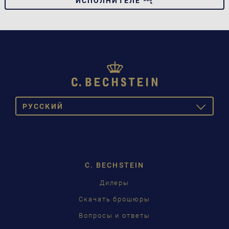
ИСПОЛНИТЕЛЕ
PУССКИЙ
TOGGLE
DROPDOW
DEUTSCH
ENGLISH
C. BECHSTEIN
FRANÇAIS
Дилеры
PУССКИЙ
Скачать брошюры
ČEŠTINA
Вопросы и ответы