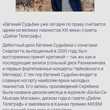
«Евгений Судьбин уже сегодня по праву считается
одним из великих пианистов ХХI века» (газета
«Дэйли Телеграф»)
Дебютный диск Евгения Судьбина с сонатами
Скарлатти, выпущенный в 2005 году, был
восторженно принят критикой – так же, как и
последующие записи (сольный диск Рахманинова
и первые фортепианные концерты Чайковского и
Метнера). С тех пор Евгений Судьбин входит в
славную когорту наиболее ярких молодых
пианистов. Его запись произведений Скрябина
была названа диском месяца в журнале «Би-Би-Си
Мьюзик Мэгазин», диском года в газете «Дэйли
Телеграф» и завоевала в Каннах премию MIDEM
как лучший диск года в категории