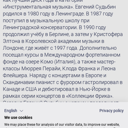
«Инструментальная музыка». Евгений Судьбин
родился в 1980 году в Ленинграде. В 1987 году
поступил в музыкальную школу при
Ленинградской консерватории. В 1990 году
продолжил учёбу в Берлине, а затем у Кристофера
Элтона в Королевской академии музыки в
Лондоне, где живёт с 1997 года. Дополнительно
посещал курсы в Международном фортепианном
фонде на озере Комо (Италия), а также мастер-
классы Мюррея Перайи, Клода Франка и Леона
Флейшера. Наряду с концертами в Европе и
Скандинавии пианист с фурором гастролировал в
Канаде и США и дебютировал в Нью-Йорке в
рамках серии концертов в «Коллекции Фрика».
Сегодня Евгений Судьбин с успехом продолжает
свою международную карьеру.
English
Privacy policy
We use cookies
We may place these for analysis of our visitor data, to improve our website,