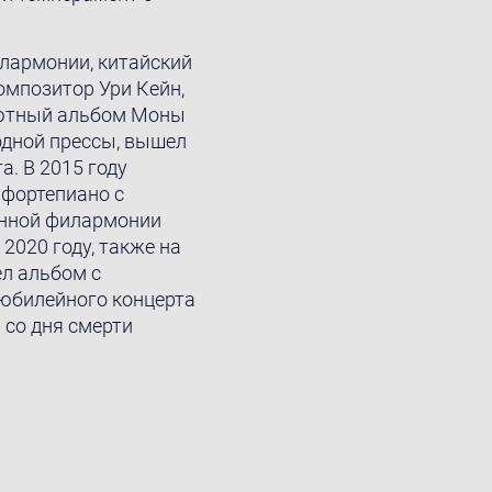
лармонии, китайский
композитор Ури Кейн,
ебютный альбом Моны
одной прессы, вышел
а. В 2015 году
 фортепиано с
енной филармонии
2020 году, также на
ел альбом с
 юбилейного концерта
я со дня смерти