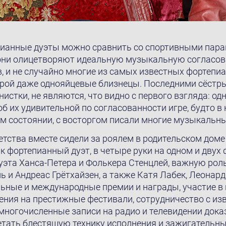
пианные дуэты можно сравнить со спортивными пара
 они олицетворяют идеальную музыкальную согласов
 и не случайно многие из самых известных фортепиа
порой даже однояйцевые близнецы. Последними сёстры
стки, не являются, что видно с первого взгляда: одн
об их удивительной по согласованности игре, будто в
 состоянии, с восторгом писали многие музыкальны
етства вместе сидели за роялем в родительском доме 
 фортепианный дуэт, в четыре руки на одном и двух 
уэта Ханса-Петера и Фолькера Стенцлей, важную роль
ь и Андреас Грётхайзен, а также Катя Лабек, Леонар
ьные и международные премии и награды, участие в к
ения на престижные фестивали, сотрудничество с и
 многочисленные записи на радио и телевидении дока
етать блестящую технику исполнения и зажигательн