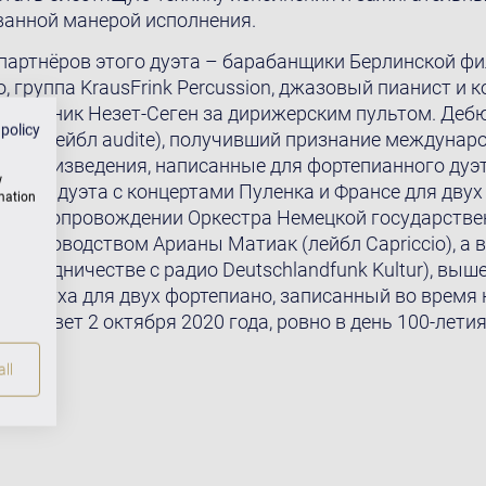
ванной манерой исполнения.
артнёров этого дуэта – барабанщики Берлинской фи
, группа KrausFrink Percussion, джазовый пианист и 
к и Янник Незет-Сеген за дирижерским пультом. Д
 policy
DEUX (лейбл audite), получивший признание междунар
ет произведения, написанные для фортепианного дуэт
w
льбом дуэта с концертами Пуленка и Франсе для двух
rmation
ный в сопровождении Оркестра Немецкой государств
 руководством Арианы Матиак (лейбл Capriccio), а в 
и сотрудничестве с радио Deutschlandfunk Kultur), выш
а Бруха для двух фортепиано, записанный во время
идел свет 2 октября 2020 года, ровно в день 100-лети
ll