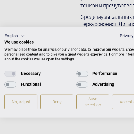
тонкой и прочувство
Среди музыкальных п
перкуссионист Ли Бяо
а также Ариан Матиа
English
Privacy
и Рики Бард PAS DE 
We use cookies
в 2012 году и включа
We may place these for analysis of our visitor data, to improve our website, sho
последовал второй а
personalised content and to give you a great website experience. For more info
оркестром, записан
about the cookies we use open the settings.
Рейнланд-Пфальца под
лейбле Capriccio (пр
Necessary
Performance
произведениями Макс
Functional
Advertising
Макса Бруха: диск ув
композитора.
Save
No, adjust
Deny
Accept a
selection
Foto © Uwe Arens