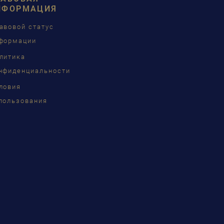
ÇAIS
НФОРМАЦИЯ
КИЙ
авовой статус
формации
INA
литика
нфиденциальности
ловия
語
пользования