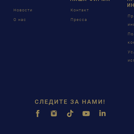
FRAN
И
Новости
Контакт
PУСС
Пр
О нас
Пресса
ин
ČEŠT
По
中国
ко
Ус
日本
ис
СЛЕДИТЕ ЗА НАМИ!