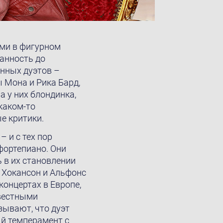
ми в фигурном
анность до
нных дуэтов –
 Мона и Рика Бард,
а у них блондинка,
 каком-то
е критики.
– и с тех пор
фортепиано. Они
 в их становлении
д Хокансон и Альфонс
онцертах в Европе,
звестными
зывают, что дуэт
ый темперамент с