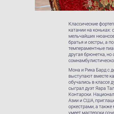
Классические форте
катании на коньках:
мельчайших нюансов,
братья и сестры, а 
темпераментные пиани
другая брюнетка, но 
сомнамбулистическом
Мона и Рика Бард с д
выступают вместе как
обучались в классе д
сыграл дуэт Яара Тал
Контарски. Национал
Азии и США, приглаш
оркестрами, а также
умеет мастерски соч