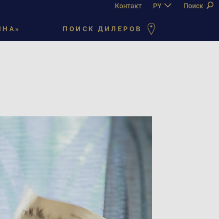
Контакт
PY
DE
Поиск
EN
FR
ЙНА»
ПОИСК ДИЛЕРОВ