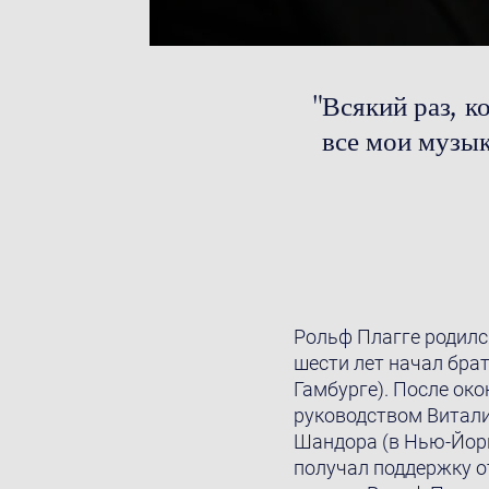
"Всякий раз, к
все мои музык
Рольф Плагге родился
шести лет начал бра
Гамбурге). После ок
руководством Витали
Шандора (в Нью-Йорк
получал поддержку о