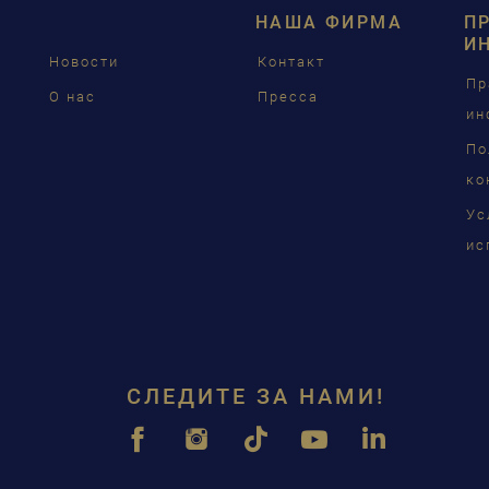
НАША ФИРМА
П
FRAN
И
Новости
Контакт
PУСС
Пр
О нас
Пресса
ин
ČEŠT
По
中国
ко
Ус
日本
ис
СЛЕДИТЕ ЗА НАМИ!