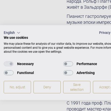
народа. Рольф Плагг
живёт в Зальдорфе (
Пианист гастролирует
музыке эпохи импрес
музыкант уделяет зн
English
Privacy
фортепианными конце
We use cookies
Кароль Шимановский,
We may place these for analysis of our visitor data, to improve our website, sho
известных оркестров
personalised content and to give you a great website experience. For more info
на малоизвестном ре
about the cookies we use open the settings.
записи на лейблах T
Шимановского и Фел
Necessary
Performance
составе трио Pallas)
Functional
Advertising
основал фортепианный
были сделаны первые
Save
фортепиано и перелож
No, adjust
Deny
Accept a
selection
THOROFON, CORDARIA
С 1991 года проф. Пл
проводит мастер-кла