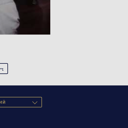
ИЙ
TOGGLE
DROPDOWN
SCH
ISH