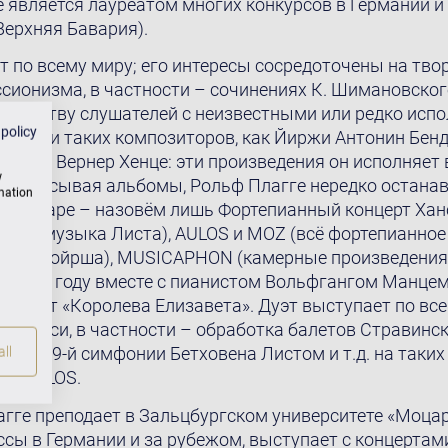
е является лауреатом многих конкурсов в Германии и
Верхняя Бавария).
 по всему миру; его интересы сосредоточены на твор
сионизма, в частности – сочинениях К. Шимановско
акомству слушателей с неизвестными или редко ис
 policy
ртами таких композиторов, как Йиржи Антонин Бенд
 Ханс Вернер Хенце: эти произведения он исполняет
w
. Записывая альбомы, Рольф Плагге нередко остана
rmation
пертуаре – назовём лишь Фортепианный концерт Ханс
ACET (музыка Листа), AULOS и MOZ (всё фортепианно
икса Войрша), MUSICAPHON (камерные произведения
. В 1988 году вместе с пианистом Вольфгангом Манце
 дуэт «Королева Елизавета». Дуэт выступает по всем
 записи, в частности – обработка балетов Стравинск
ение 9-й симфонии Бетховена Листом и т.д. на таких 
ll
 и TELOS.
агге преподает в Зальцбургском университете «Моцар
ссы в Германии и за рубежом, выступает с концертам