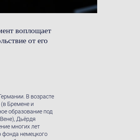
умент воплощает
льствие от его
Германии. В возрасте
 (в Бремене и
ное образование под
Вене), Дьёрдя
ение многих лет
о фонда немецкого