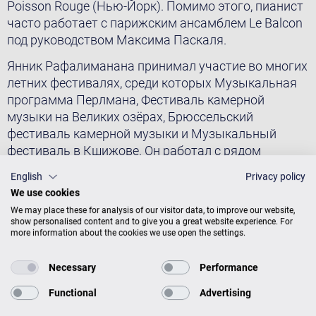
Poisson Rouge (Нью-Йорк). Помимо этого, пианист
часто работает с парижским ансамблем Le Balcon
под руководством Максима Паскаля.
Янник Рафалиманана принимал участие во многих
летних фестивалях, среди которых Музыкальная
программа Перлмана, Фестиваль камерной
музыки на Великих озёрах, Брюссельский
фестиваль камерной музыки и Музыкальный
фестиваль в Кшижове. Он работал с рядом
известнейших музыкантов, включая Ицхака
English
Privacy policy
Перлмана, Дональда Вейлерстайна, Джозефа
We use cookies
Калихштейна, Ким Кашкашян, Гари Хоффмана,
We may place these for analysis of our visitor data, to improve our website,
Пола Каца, Нарека Ахназаряна, Роджера Тэппинга,
show personalised content and to give you a great website experience. For
Юлиана Арпа, Франка Штадлера и Андрея Белова.
more information about the cookies we use open the settings.
Янник Рафалиманана родился вo Франции, в
Necessary
Performance
городе Лилль; начал изучать музыку в Лилльской
Functional
Advertising
консерватории, где его наставником