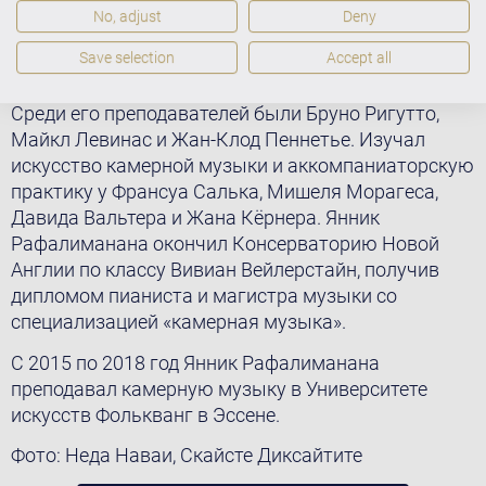
стал Ален Раес. Позже с отличием окончил
No, adjust
Deny
Парижскую высшую национальную
Save selection
Accept all
консерваторию музыки и танца по классу
фортепиано, камерной музыки и аккомпанемента.
Среди его преподавателей были Бруно Ригутто,
Майкл Левинас и Жан-Клод Пеннетье. Изучал
искусство камерной музыки и аккомпаниаторскую
практику у Франсуа Салька, Мишеля Морагеса,
Давида Вальтера и Жана Кёрнера. Янник
Рафалиманана окончил Консерваторию Новой
Англии по классу Вивиан Вейлерстайн, получив
дипломом пианиста и магистра музыки со
специализацией «камерная музыка».
С 2015 по 2018 год Янник Рафалиманана
преподавал камерную музыку в Университете
искусств Фолькванг в Эссене.
Фото: Неда Наваи, Скайсте Диксайтите