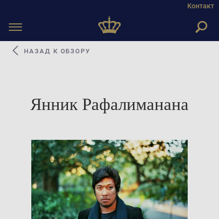
Контакт
Toggle
navigation
НАЗАД К ОБЗОРУ
Янник Рафалиманана