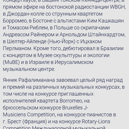
прямом эфире на бостонской радиостанции WBGH,
в Джордан-холле со струнным квартетом
Борромео, в Бостоне с альтистами Ким Кашкашян
и Томасом Риблем, в Польше со скрипачами
Андреасом Райнером и Арнольдом Штайнхардтом,
в Шелтер-Айленде (Нью-Йорк) с Ицхаком
Перлманом. Кроме того, дебютировал в Бразилии
с концертом в Музее скульптуры и экологии
(MuBE) и в Израиле в Иерусалимском
музыкальном центре.
Янник Рафалиманана завоевал целый ряд наград
и премий на различных музыкальных конкурсах, в
том числе на конкурсе приглашенных
исполнителей квартета Borromeo, на
брюссельском конкурсе Bruxelles J-
Musiciens Competition, на конкурсе пианистов в
г. Брест (Франция) и на конкурсе Rotary-Lions
Competition Международной музыкальной