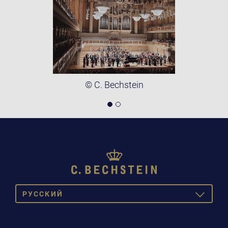
© C. Bechstein
PУССКИЙ
TOGGLE
DROPDOW
DEUTSCH