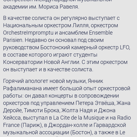
академии им. Мориса Равеля.
В качестве солиста он регулярно выступает с
Национальным оркестром Лилля, оркестром
OrchestreImpromptu и ансамблем Ensemble
Parisien. Недавно он основал под своим
руководством Бостонский камерный оркестр LFO,
в составе которого играют студенты
Консерватории Новой Англии. С этим оркестром
он выступает и в качестве солиста.
Горячий апологет новой музыки, Янник
Рафалиманана имеет большой опыт оркестровой
работы: он давал концерты в сопровождении
оркестров под управлением Петера Этвёша, Жана
Деройе, Тимоти Брока, Жолта Надя и Джона
Хейсса, выступал в La Cite de la Musique и на Radio
France (Париж), в Джордан-холле и Гарвардской
музыкальной ассоциации (Бостон), а также в Le