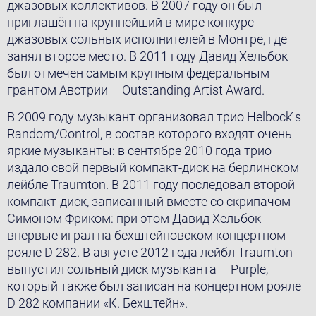
джазовых коллективов. В 2007 году он был
приглашён на крупнейший в мире конкурс
джазовыx сольных исполнителей в Монтре, где
занял второе место. В 2011 году Давид Хельбок
был отмечен самым крупным федеральным
грантом Австрии – Outstanding Artist Award.
В 2009 году музыкант организовал трио Helbock ́s
Random/Control, в состав которого входят очень
яркие музыканты: в сентябре 2010 года трио
издало свой первый компакт-диск на берлинском
лейблe Traumton. В 2011 году последовал второй
компакт-диск, записанный вместе со скрипачом
Симоном Фриком: при этом Давид Хельбок
впервые играл на бехштейновском концертном
роялe D 282. В августе 2012 года лейбл Traumton
выпустил сольный диск музыканта – Purple,
который также был записан на концертном роялe
D 282 компании «К. Бехштейн».