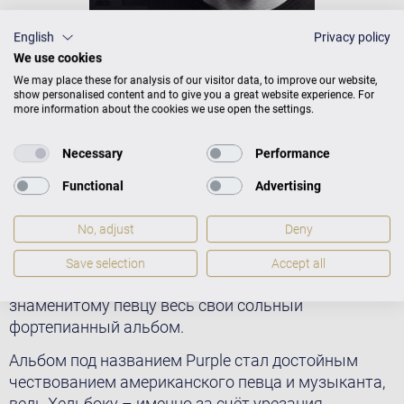
English
Privacy policy
We use cookies
В конце 80-х годов прошлого века его песни
We may place these for analysis of our visitor data, to improve our website,
постоянно звучали на вечеринках и тусовках во
show personalised content and to give you a great website experience. For
всех уголках земного шара: Принс Роджерс Нелсон
more information about the cookies we use open the settings.
(родился в 1958 году в Миннеаполисе) стал на тот
момент не только «князем», но настоящим
Necessary
Performance
королём поп-музыки, особенно в
Functional
Advertising
интеллектуальных кругах. Джазовый пианист
Давид Хельбок (родился в 1984 году в Коблахе,
No, adjust
Deny
австрийская земля Форарльберг), возможно,
узнал (и полюбил) музыку Принса в более позднее
Save selection
Accept all
время, но это не помешало ему посвятить
знаменитому певцу весь свой сольный
фортепианный альбом.
Альбом под названием Purple стал достойным
чествованием американского певца и музыканта,
ведь Хельбоку – именно за счёт урезания