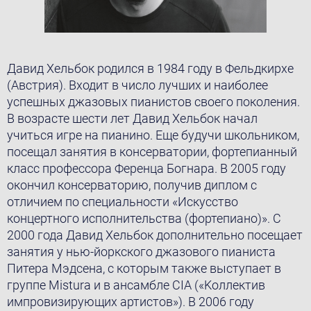
Давид Хельбок родился в 1984 году в Фельдкирхе
(Австрия). Входит в число лучших и наиболее
успешных джазовых пианистов своего поколения.
В возрасте шести лет Давид Хельбок начал
учиться игрe на пианино. Eще будучи школьником,
посещал занятия в консерватории, фортепианный
класс профессорa Ференцa Богнарa. В 2005 году
окончил консерваторию, получив диплом с
отличием по специальности «Искусство
концертного исполнительства (фортепиано)». С
2000 года Давид Хельбок дополнительно посещает
занятия у нью-йоркского джазового пианистa
Питера Мэдсена, с которым также выступает в
группе Mistura и в ансамбле CIA («Kоллектив
импровизирующих артистов»). В 2006 году