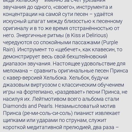
звучания до одного, «своего», инструмента и
концентрации на самой сути песен – удаётся
искусный шпагат между близостью к песенному
оригиналу и в то же время отстранённостью от
него. Энергичные ритмы (в Kiss и Delirious)
чередуются со спокойными пассажами (Purple
Rain). Инструмент то «щебечет», как клавесин, то
демонстрирует весь свой бехштейновский
диапазон звучания. Настоящее удовольствие для
меломана – сравнить оригинальные песен Принса
с кавер-версией Хельбока. Хельбок, будучи
джазовым виртуозом с классическим обучением
игры на фортепиано, «раздевает» песни Принса, не
насилуя их. Лейтмотивом всего альбома стали
Diamonds and Pearls. Незамысловатый мотив
Принса (ре-ми-соль-си-соль) пианист извлекает
щипками или ударами по струнам, служит
короткой медитативной прелюдией, два раза –