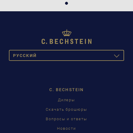
PУССКИЙ
TOGGLE
DROPDOW
DEUTSCH
ENGLISH
C. BECHSTEIN
FRANÇAIS
Дилеры
PУССКИЙ
Скачать брошюры
ČEŠTINA
Вопросы и ответы
Новости
中国