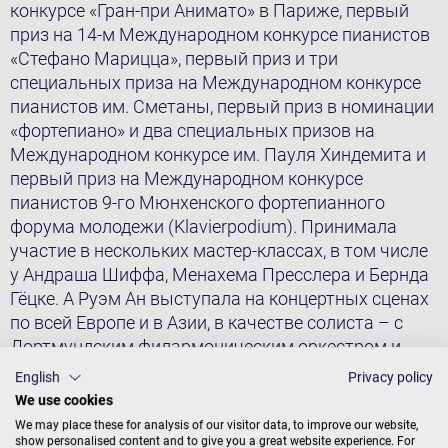
конкурсе «Гран-при Анимато» в Париже, первый
приз на 14-м Международном конкурсе пианистов
«Стефано Марицца», первый приз и три
специальных приза на Международном конкурсе
пианистов им. Сметаны, первый приз в номинации
«фортепиано» и два специальных призов на
Международном конкурсе им. Пауля Хиндемита и
первый приз на Международном конкурсе
пианистов 9-го Мюнхенского фортепианного
форума молодежи (Klavierpodium). Принимала
участие в нескольких мастер-классах, в том числе
у Андраша Шиффа, Менахема Пресслера и Бернда
Гёцке. A Руэм Ан выступала на концертных сценах
по всей Европе и в Азии, в качестве солиста – с
Дортмундским филармоническим оркестром и
Филармоническим оркестром Северо-западной
English
Privacy policy
Германии, Филармоническим оркестром Марокко,
We use cookies
Пльзеньским филармоническим оркестром,
We may place these for analysis of our visitor data, to improve our website,
Симфоническим оркестром Ёнсё и
show personalised content and to give you a great website experience. For