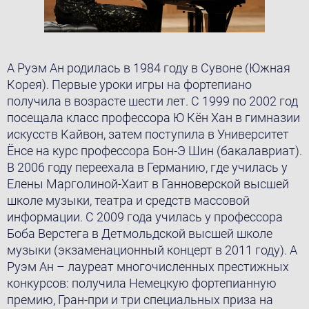
A Руэм Ан родилась в 1984 году в Сувонe (Южная
Корея). Первые уроки игры на фортепиано
получила в возрасте шести лет. С 1999 по 2002 год
посещала класс профессора Ю Кён Хан в гимназии
искусств Кайвон, затем поступила в Университет
Ёнсе на курс профессора Бон-Э Шин (бакалавриат).
В 2006 году переехала в Германию, где училась у
Елены Марголиной-Хаит в Ганноверской высшей
школе музыки, театра и средств массовой
информации. С 2009 года училась у профессора
Боба Верстега в Детмольдской высшей школе
музыки (экзаменационный концерт в 2011 году). A
Руэм Ан – лауреат многочисленных престижных
конкурсов: получила Немецкую фортепианную
премию, Гран-при и три специальных приза на