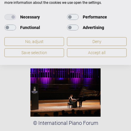
more information about the cookies we use open the settings.
Симфоническим оркестром Кайвон. С 2011 года
работает A Руэм Ан в качестве преподавателя в
Necessary
Performance
специальных фортепианных и концертмейстерских
классах Детмольдской высшей школы музыки.
Functional
Advertising
© International Piano Forum
No, adjust
Deny
Save selection
Accept all
© International Piano Forum