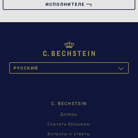
ИСПОЛНИТЕЛЕ
PУССКИЙ
TOGGLE
DROPDOW
DEUTSCH
ENGLISH
C. BECHSTEIN
FRANÇAIS
Дилеры
PУССКИЙ
Скачать брошюры
ČEŠTINA
Вопросы и ответы