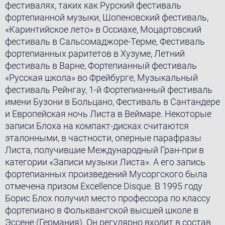
фестивалях, таких как Рурский фестиваль
фортепианной музыки, Шопеновский фестиваль,
«Каринтийское лето» в Оссиахе, Моцартовский
фестиваль в Сальсомаджоре-Терме, Фестиваль
фортепианных раритетов в Хузуме, Летний
фестиваль в Варне, Фортепианный фестиваль
«Русская школа» во Фрейбурге, Музыкальный
фестиваль Рейнгау, 1-й Фортепианный фестиваль
имени Бузони в Больцано, Фестиваль в Сантандере
и Европейская ночь Листа в Веймаре. Некоторые
записи Блоха на компакт-дисках считаются
эталонными, в частности, оперные парафразы
Листа, получившие Международный Гран-при в
категории «Записи музыки Листа». А его запись
фортепианных произведений Мусоргского была
отмечена призом Excellence Disque. В 1995 году
Борис Блох получил место профессора по классу
фортепиано в Фольквангской высшей школе в
Эссене (Германия). Он регулярно входит в состав