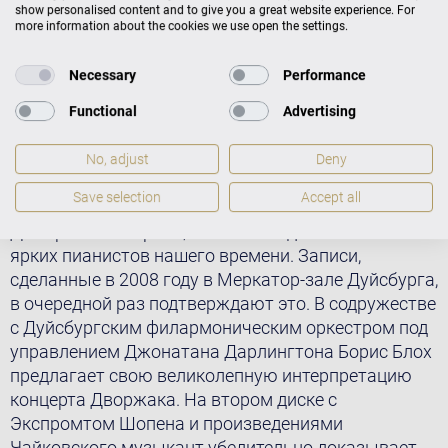
show personalised content and to give you a great website experience. For
more information about the cookies we use open the settings.
Necessary
Performance
Functional
Advertising
No, adjust
Deny
После победы на Международном конкурсе Бузони
Save selection
Accept all
в Больцано в 1978 году Борис Блох, ученик
Дмитрия Башкирова, считается одним из самых
ярких пианистов нашего времени. Записи,
сделанные в 2008 году в Меркатор-зале Дуйсбурга,
в очередной раз подтверждают это. В содружестве
с Дуйсбургским филармоническим оркестром под
управлением Джонатана Дарлингтона Борис Блох
предлагает свою великолепную интерпретацию
концерта Дворжака. На втором диске с
Экспромтом Шопена и произведениями
Чайковского музыкант убедительно доказывает,