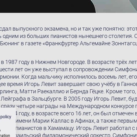
сдал выпускного экзамена, но и так уже понятно: это
ь одним из больших пианистов нынешнего столетия. 
 Бюнинг в газете «Франкфуртер Альгемайне Зоннтагсц
в 1987 году в Нижнем Новгороде. В возрасте трёх лет
 шести лет он уже выступал в сопровождении Симфон
монии. Когда мальчику исполнилось восемь лет, его
е время Игорь Левит завершает свою учёбу в Ганнове
линга, Матти Раекаллио и Бернда Гёцке. Кроме того,
 Лейграфа в Зальцбурге. В 2005 году Игорь Левит, 
 сразу четыре награды на Международном конкурсе 
В 2004 году, в возрасте всего 16 лет, он был отмече
 policy
урса имени Марии Каллас в Афинах, а также первы
урса пианистов в Хамамацу. Игорь Левит работал с
w
как Израильский филармонический оркестр, Симфони
rmation