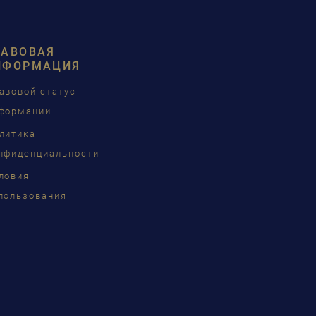
SCH
ISH
РАВОВАЯ
ÇAIS
НФОРМАЦИЯ
КИЙ
авовой статус
формации
INA
литика
нфиденциальности
ловия
語
пользования