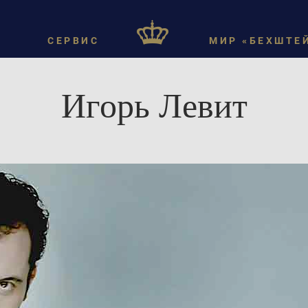
СЕРВИС
МИР «БЕХШТЕ
Игорь Левит