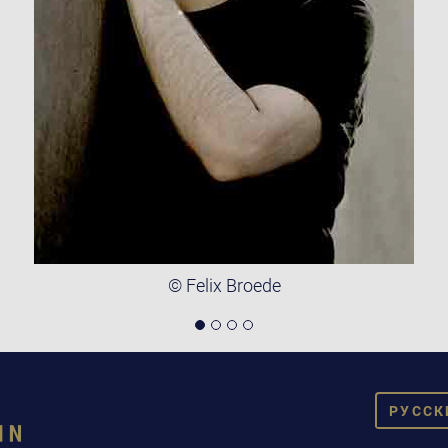
© Felix Broede
PУССК