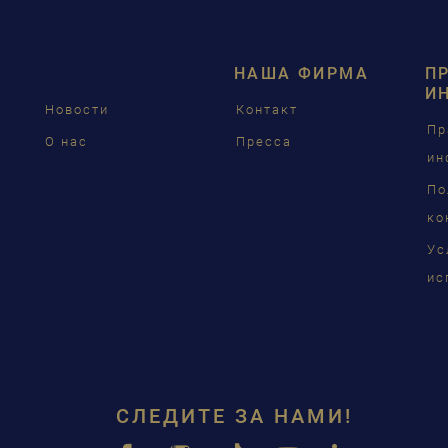
DEUT
ENGL
НАША ФИРМА
П
FRAN
И
Новости
Контакт
PУСС
Пр
О нас
Пресса
ин
ČEŠT
По
中国
ко
Ус
日本
ис
СЛЕДИТЕ ЗА НАМИ!