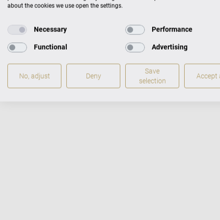
about the cookies we use open the settings.
Северонемецкого рад
Фото: Феликс Брёде
Necessary
Performance
Functional
Advertising
Save
No, adjust
Deny
Accept a
selection