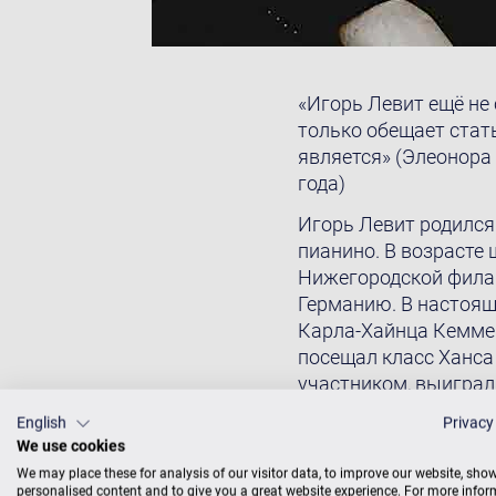
«Игорь Левит ещё не 
только обещает стат
является» (Элеонора
года)
Игорь Левит родился 
пианино. В возрасте
Нижегородской филар
Германию. В настояще
Карла-Хайнца Кеммер
посещал класс Ханса
участником, выиграл
Артура Рубинштейна. 
English
Privacy
Международного конк
We use cookies
Международного конк
We may place these for analysis of our visitor data, to improve our website, sho
оркестрами, такими 
personalised content and to give you a great website experience. For more info