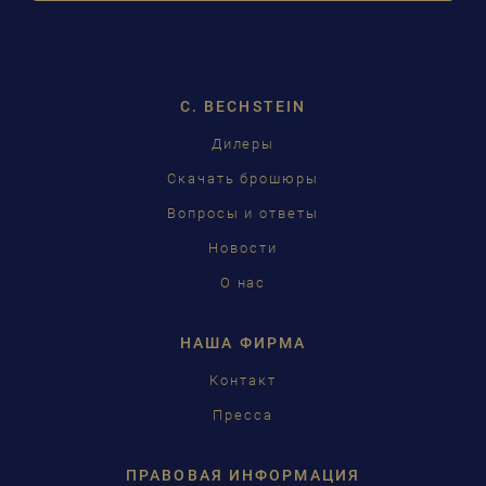
DROPDOW
DEUTSCH
ENGLISH
C. BECHSTEIN
FRANÇAIS
Дилеры
PУССКИЙ
Скачать брошюры
ČEŠTINA
Вопросы и ответы
Новости
中国
О нас
日本語
НАША ФИРМА
Контакт
Пресса
ПРАВОВАЯ ИНФОРМАЦИЯ