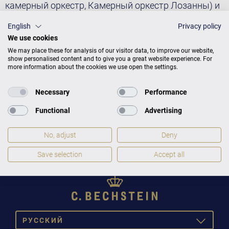
камерный оркестр, Камерный оркестр Лозанны) и
известными дирижёрами, такими как Филипп
English
Privacy policy
Херревеге, Марек Яновский, Армин Йордан,
We use cookies
Кристоф Поппен. Как камерный музыкант
We may place these for analysis of our visitor data, to improve our website,
выступал с Гидоном Кремером, Кристианом
show personalised content and to give you a great website experience. For
Тецлаффом, Табеей Циммерман, Генрихом
more information about the cookies we use open the settings.
Шиффом. Мартин Хельмхен работает с лейблом
Pentatone.
Necessary
Performance
Фото: © Giorgia Bertazzi
Functional
Advertising
No, adjust
Deny
Save selection
Accept all
PУССКИЙ
TOGGLE