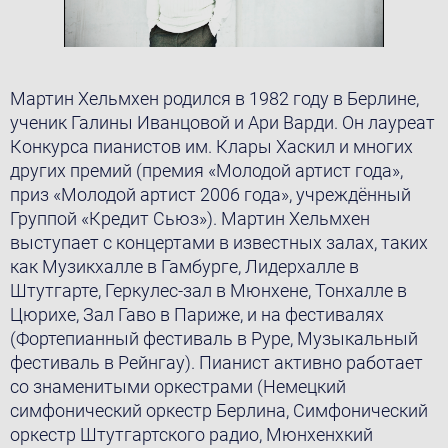
Мартин Хельмхен родился в 1982 году в Берлине,
ученик Галины Иванцовой и Ари Варди. Он лауреат
Конкурса пианистов им. Клары Хаскил и многих
других премий (премия «Молодой артист года»,
приз «Молодой артист 2006 года», учреждённый
Группой «Кредит Сьюз»). Мартин Хельмхен
выступает с концертами в известных залах, таких
как Музикхалле в Гамбурге, Лидерхалле в
Штутгарте, Геркулес-зал в Мюнхене, Тонхалле в
Цюрихе, Зал Гаво в Париже, и на фестивалях
(Фортепианный фестиваль в Руре, Музыкальный
фестиваль в Рейнгау). Пианист активно работает
со знаменитыми оркестрами (Немецкий
симфонический оркестр Берлина, Симфонический
оркестр Штутгартского радио, Мюнхенхкий