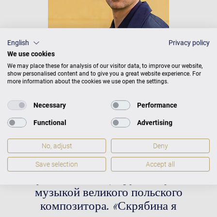
English
Privacy policy
We use cookies
We may place these for analysis of our visitor data, to improve our website,
show personalised content and to give you a great website experience. For
Связь раннего творчества Скрябина с
more information about the cookies we use open the settings.
произведениями Шопена очевидна уже
Necessary
Performance
при первом впечатлении от
прослушивания. Не только музыка
Functional
Advertising
Скрябина, но и сами названия –
No, adjust
Deny
прелюдии, ноктюрны и этюды –
напоминают те жанры, которые
Save selection
Accept all
интуитивно ассоциируются у нас с
музыкой великого польского
композитора. «Скрябина я