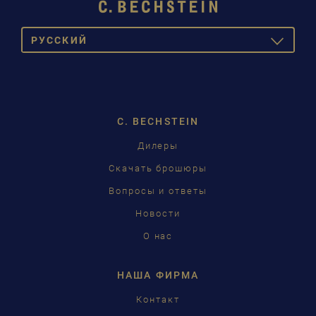
PУССКИЙ
TOGGLE
DROPDOW
DEUTSCH
ENGLISH
C. BECHSTEIN
FRANÇAIS
Дилеры
PУССКИЙ
Скачать брошюры
ČEŠTINA
Вопросы и ответы
Новости
中国
О нас
日本語
НАША ФИРМА
Контакт