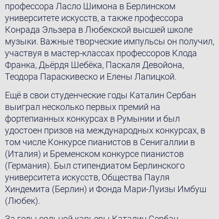
профессора Ласло Шимона в Берлинском
университете искусств, а также профессора
Конрада Эльзера в Любекской высшей школе
музыки. Важные творческие импульсы он получил,
участвуя в мастер-классах профессоров Клода
Франка, Дьёрдя Шебёка, Паскаля Девойона,
Теодора Параскивеско и Елены Лапицкой.
Ещё в свои студенческие годы Каталин Сербан
выиграл несколько первых премий на
фортепианных конкурсах в Румынии и был
удостоен призов на международных конкурсах, в
том числе Конкурсе пианистов в Сенигаллии в
(Италия) и Бременском конкурсе пианистов
(Германия). Был стипендиатом Берлинского
университета искусств, Общества Пауля
Хиндемита (Берлин) и Фонда Мари-Луизы Имбуш
(Любек).
За годы сольной карьеры Каталин Сербан