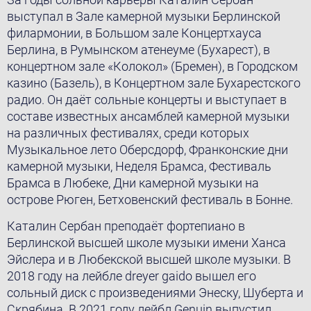
выступал в Зале камерной музыки Берлинской
филармонии, в Большом зале Концертхауса
Берлина, в Румынском атенеуме (Бухарест), в
концертном зале «Колокол» (Бремен), в Городском
казино (Базель), в Концертном зале Бухарестского
радио. Oн даёт сольные концерты и выступает в
составе известных ансамблей камерной музыки
на различных фестивалях, среди которых
Музыкальное лето Оберсдорф, Франконские дни
камерной музыки, Неделя Брамса, Фестиваль
Брамса в Любеке, Дни камерной музыки на
острове Рюген, Бетховенский фестиваль в Бонне.
Каталин Сербан преподаёт фортепиано в
Берлинской высшей школе музыки имени Xанса
Эйслера и в Любекской высшей школе музыки. В
2018 году на лейбле dreyer gaido вышел его
сольный диск с произведениями Энеску, Шуберта и
Скрябина. В 2021 году лейбл Genuin выпустил