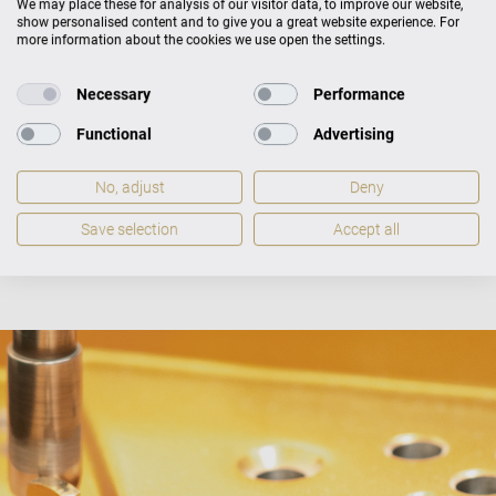
We may place these for analysis of our visitor data, to improve our website,
2 Jahre Herstellergarantie
show personalised content and to give you a great website experience. For
more information about the cookies we use open the settings.
Wir helfen bei Softwarefehlern
Necessary
Performance
Functional
Advertising
GARANTIEBEDINGUNGEN
No, adjust
Deny
Save selection
Accept all