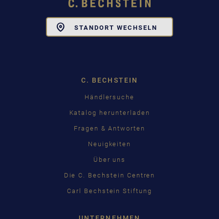
Toggle
STANDORT WECHSELN
Dropdown
C. BECHSTEIN
Händlersuche
Katalog herunterladen
Fragen & Antworten
Neuigkeiten
Über uns
Die C. Bechstein Centren
Carl Bechstein Stiftung
UNTERNEHMEN