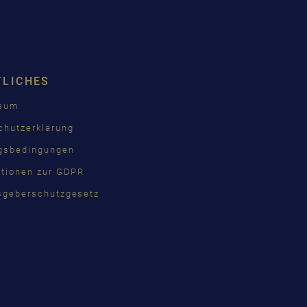
TLICHES
ssum
chutzerklärung
gsbedingungen
ationen zur GDPR
sgeberschutzgesetz