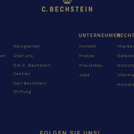
UNTERNEHMEN
RECH
Neuigkeiten
Kontakt
Impre
den
Über uns
Presse
Datens
n
Die C. Bechstein
Klavierbau
Nutzun
Centren
Jobs
Inform
Carl Bechstein
Hinwei
Stiftung
FOLGEN SIE UNS!