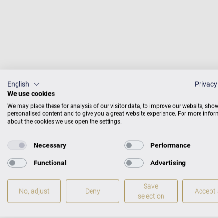
English
Privacy
We use cookies
We may place these for analysis of our visitor data, to improve our website, sho
personalised content and to give you a great website experience. For more info
about the cookies we use open the settings.
Necessary
Performance
Functional
Advertising
Save
No, adjust
Deny
Accept a
Wei
selection