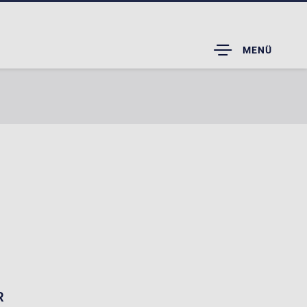
TOGGLE
MENÜ
DROPDOWN
R