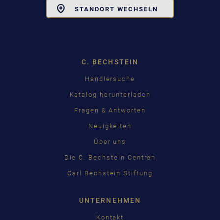
Toggle
STANDORT WECHSELN
Dropdown
C. BECHSTEIN
Händlersuche
Katalog herunterladen
Fragen & Antworten
Neuigkeiten
Über uns
Die C. Bechstein Centren
Carl Bechstein Stiftung
UNTERNEHMEN
Kontakt