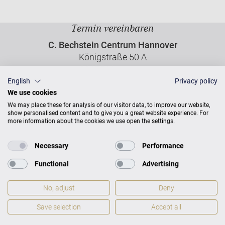
Termin vereinbaren
C. Bechstein Centrum Hannover
Königstraße 50 A
30175 Hannover
English
Privacy policy
We use cookies
Tel. +49 - 511 - 843 00 150
We may place these for analysis of our visitor data, to improve our website,
Fax. +49 - 511 - 843 00 159
show personalised content and to give you a great website experience. For
more information about the cookies we use open the settings.
Necessary
Performance
KONTAKT ZUM CENTRUM
Functional
Advertising
No, adjust
Deny
Save selection
Accept all