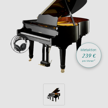
Mietaktion:
239 €
4
pro Monat