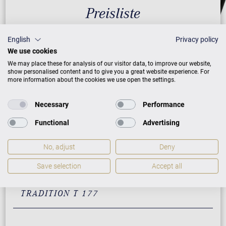
Preisliste
English
Privacy policy
We use cookies
AUSFÜHRUNG
PREISE
We may place these for analysis of our visitor data, to improve our website,
show personalised content and to give you a great website experience. For
more information about the cookies we use open the settings.
Schwarz mit Messing
31.900 €
Necessary
Performance
Weiß mit Messing
33.900 €
Functional
Advertising
Nussbaum mit Messing
37.900 €
No, adjust
Deny
Mahagoni mit Messing
37.900 €
Save selection
Accept all
ZUSATZLEISTUNGEN FÜR W. HOFFMANN
TRADITION T 177