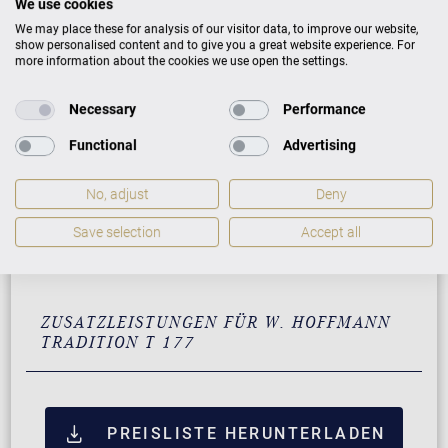
We use cookies
We may place these for analysis of our visitor data, to improve our website,
show personalised content and to give you a great website experience. For
more information about the cookies we use open the settings.
AUSFÜHRUNG
PREISE
Necessary
Performance
Schwarz mit Messing
31.900 €
Functional
Advertising
Weiß mit Messing
33.900 €
No, adjust
Deny
Nussbaum mit Messing
37.900 €
Save selection
Accept all
Mahagoni mit Messing
37.900 €
ZUSATZLEISTUNGEN FÜR W. HOFFMANN
TRADITION T 177
PREISLISTE HERUNTERLADEN