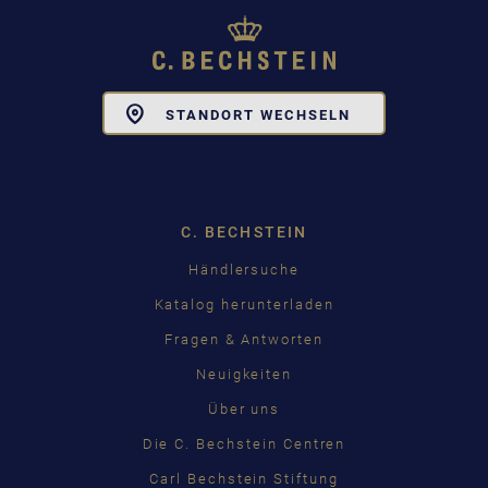
Toggle
STANDORT WECHSELN
Dropdown
C. BECHSTEIN
Händlersuche
Katalog herunterladen
Fragen & Antworten
Neuigkeiten
Über uns
Die C. Bechstein Centren
Carl Bechstein Stiftung