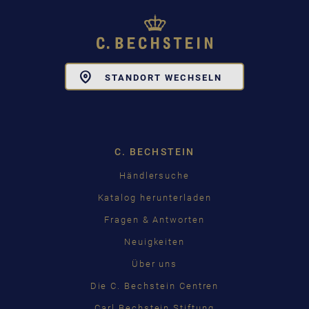
Toggle
STANDORT WECHSELN
Dropdown
C. BECHSTEIN
Händlersuche
Katalog herunterladen
Fragen & Antworten
Neuigkeiten
Über uns
Die C. Bechstein Centren
Carl Bechstein Stiftung