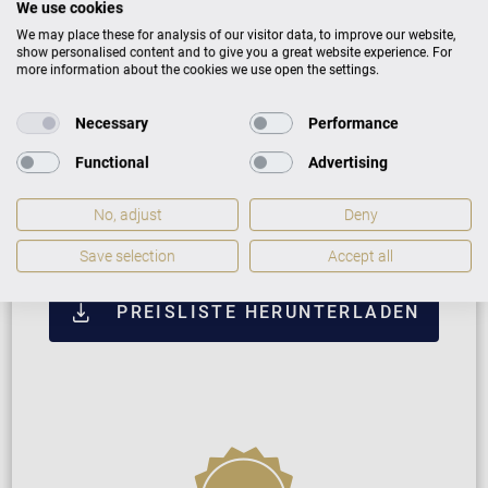
We use cookies
Weiß mit Messing
37.900 €
We may place these for analysis of our visitor data, to improve our website,
show personalised content and to give you a great website experience. For
more information about the cookies we use open the settings.
Nussbaum mit Messing
41.900 €
Mahagoni mit Messing
41.900 €
Necessary
Performance
Functional
Advertising
ZUSATZLEISTUNGEN FÜR W. HOFFMANN
TRADITION T 186
No, adjust
Deny
Save selection
Accept all
PREISLISTE HERUNTERLADEN