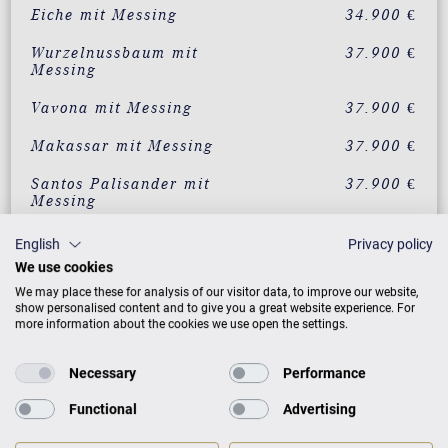
Eiche mit Messing
34.900 €
Wurzelnussbaum mit
37.900 €
Messing
Vavona mit Messing
37.900 €
Makassar mit Messing
37.900 €
Santos Palisander mit
37.900 €
Messing
Pyramidenmahagoni mit
37.900 €
English
Privacy policy
Messing
We use cookies
We may place these for analysis of our visitor data, to improve our website,
show personalised content and to give you a great website experience. For
ZUSATZLEISTUNGEN FÜR C. BECHSTEIN
more information about the cookies we use open the settings.
RESIDENCE R 6 CLASSIC
Necessary
Performance
Functional
Advertising
PREISLISTE HERUNTERLADEN