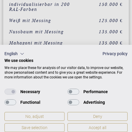
individualisierbar in 200
150.000 €
RAL-Farben
Weiß mit Messing
125.000 €
Nussbaum mit Messing
135.000 €
Mahagoni mit Messing
135.000 €
English
Privacy policy
Eiche mit Messing
135.000 €
We use cookies
Wurzelnussbaum mit
150.000 €
We may place these for analysis of our visitor data, to improve our website,
Messing
show personalised content and to give you a great website experience. For
more information about the cookies we use open the settings.
Vavona mit Messing
150.000 €
Necessary
Performance
Makassar mit Messing
150.000 €
Functional
Advertising
Santos Palisander mit
150.000 €
Messing
No, adjust
Deny
Pyramidenmahagoni mit
150.000 €
Messing
Save selection
Accept all