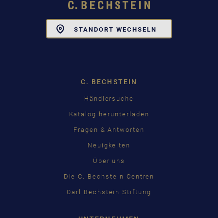
Toggle
STANDORT WECHSELN
Dropdown
C. BECHSTEIN
Händlersuche
Katalog herunterladen
Fragen & Antworten
Neuigkeiten
Über uns
Die C. Bechstein Centren
Carl Bechstein Stiftung