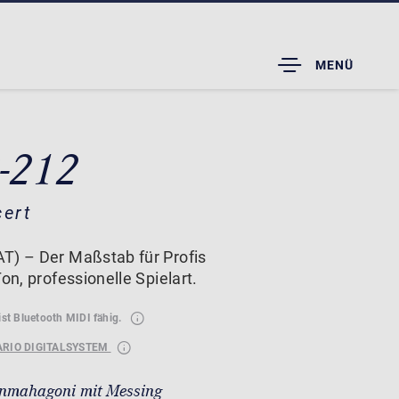
TOGGLE
MENÜ
DROPDOWN
B-212
cert
T) – Der Maßstab für Profis
on, professionelle Spielart.
ist Bluetooth MIDI fähig.
ARIO DIGITALSYSTEM
nmahagoni mit Messing