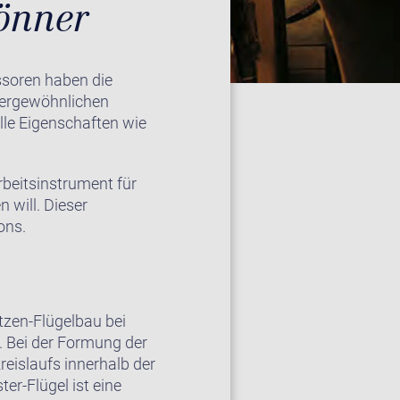
önner
ssoren haben die
ßergewöhnlichen
olle Eigenschaften wie
rbeitsinstrument für
 will. Dieser
ons.
tzen-Flügelbau bei
. Bei der Formung der
eislaufs innerhalb der
er-Flügel ist eine