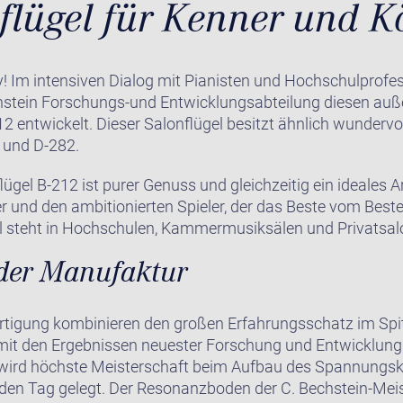
flügel für Kenner und K
Im intensiven Dialog mit Pianisten und Hochschulprofe
chstein Forschungs-und Entwicklungsabteilung diesen au
12 entwickelt. Dieser Salonflügel besitzt ähnlich wunderv
4 und D-282.
lügel B-212 ist purer Genuss und gleichzeitig ein ideales A
er und den ambitionierten Spieler, der das Beste vom Besten
l steht in Hochschulen, Kammermusiksälen und Privatsal
der Manufaktur
rtigung kombinieren den großen Erfahrungsschatz im Spi
 mit den Ergebnissen neuester Forschung und Entwicklung
 wird höchste Meisterschaft beim Aufbau des Spannungskr
den Tag gelegt. Der Resonanzboden der C. Bechstein-Meist