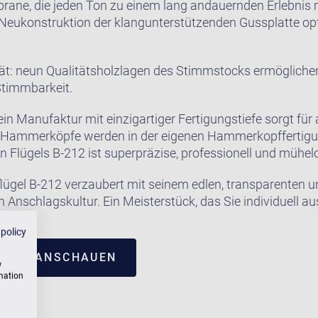
ne, die jeden Ton zu einem lang andauernden Erlebnis m
e Neukonstruktion der klangunterstützenden Gussplatte op
ät: neun Qualitätsholzlagen des Stimmstocks ermöglichen
Stimmbarkeit.
in Manufaktur mit einzigartiger Fertigungstiefe sorgt für a
e Hammerköpfe werden in der eigenen Hammerkopffertigung
in Flügels B-212 ist superpräzise, professionell und mühelo
flügel B-212 verzaubert mit seinem edlen, transparenten 
 Anschlagskultur. Ein Meisterstück, das Sie individuell a
 policy
TRUM ANSCHAUEN
w
rmation