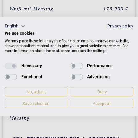
Weiß mit Messing
125.000 €
Nussbaum mit Messing
135.000 €
English
Privacy policy
Mahagoni mit Messing
135.000 €
We use cookies
We may place these for analysis of our visitor data, to improve our website,
Eiche mit Messing
135.000 €
show personalised content and to give you a great website experience. For
more information about the cookies we use open the settings.
Wurzelnussbaum mit
150.000 €
Messing
Necessary
Performance
Vavona mit Messing
150.000 €
Functional
Advertising
Makassar mit Messing
150.000 €
No, adjust
Deny
Santos Palisander mit
150.000 €
Messing
Save selection
Accept all
Pyramidenmahagoni mit
150.000 €
Messing