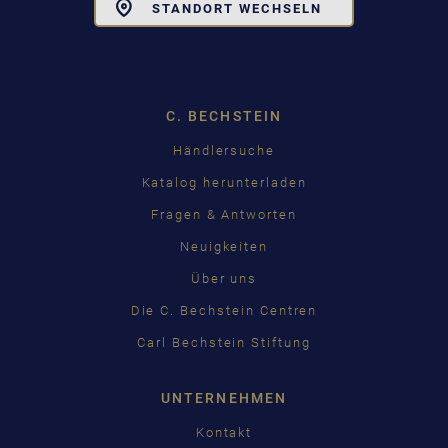
Toggle
STANDORT WECHSELN
Dropdown
C. BECHSTEIN
Händlersuche
Katalog herunterladen
Fragen & Antworten
Neuigkeiten
Über uns
Die C. Bechstein Centren
Carl Bechstein Stiftung
UNTERNEHMEN
Kontakt