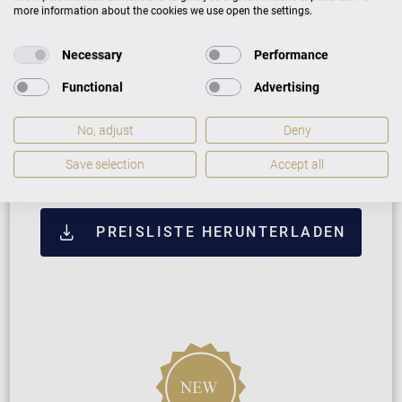
Santos Palisander mit
182.000 €
more information about the cookies we use open the settings.
Messing
Necessary
Performance
Pyramidenmahagoni mit
182.000 €
Messing
Functional
Advertising
No, adjust
Deny
ZUSATZLEISTUNGEN FÜR C. BECHSTEIN
CONCERT C-234
Save selection
Accept all
PREISLISTE HERUNTERLADEN