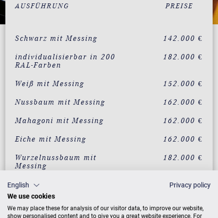
AUSFÜHRUNG
PREISE
Schwarz mit Messing
142.000 €
individualisierbar in 200
182.000 €
RAL-Farben
Weiß mit Messing
152.000 €
Nussbaum mit Messing
162.000 €
Mahagoni mit Messing
162.000 €
Eiche mit Messing
162.000 €
Wurzelnussbaum mit
182.000 €
Messing
Vavona mit Messing
182.000 €
English
Privacy policy
We use cookies
Makassar mit Messing
182.000 €
We may place these for analysis of our visitor data, to improve our website,
show personalised content and to give you a great website experience. For